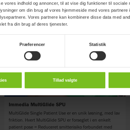
se vores indhold og annoncer, til at vise dig funktioner til sociale
oplysninger om din brug af vores hjemmeside med vores partnere i
kter
ysepartnere. Vores partnere kan kombinere disse data med andr
et fra din brug af deres tjenester.
Præferencer
Statistik
ies
Tillad valgte
Immedia MultiGlide SPU
MultiGlide Single Patient Use er en unik løsning, med lav
friktion. Hvert MultiGlide SPU er forseglet i en enkelt
patient pose = Reduceret smitterisiko forbundet med