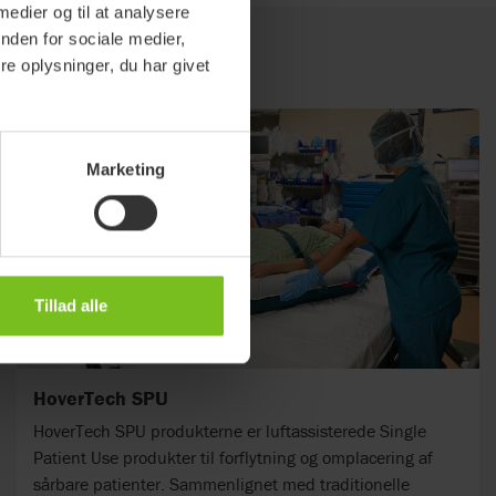
 medier og til at analysere
nden for sociale medier,
e oplysninger, du har givet
Marketing
Tillad alle
HoverTech SPU
HoverTech SPU produkterne er luftassisterede Single
Patient Use produkter til forflytning og omplacering af
sårbare patienter. Sammenlignet med traditionelle