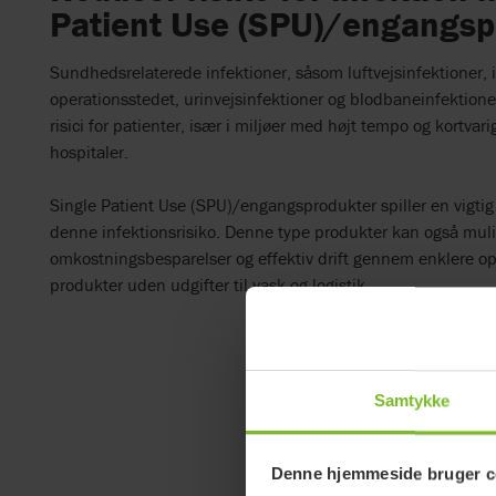
Patient Use (SPU)/engangsp
Sundhedsrelaterede infektioner, såsom luftvejsinfektioner, 
operationsstedet, urinvejsinfektioner og blodbaneinfektioner
risici for patienter, især i miljøer med højt tempo og kortva
hospitaler.
Single Patient Use (SPU)/engangsprodukter spiller en vigtig ro
denne infektionsrisiko. Denne type produkter kan også muli
omkostningsbesparelser og effektiv drift gennem enklere o
produkter uden udgifter til vask og logistik.
Samtykke
Denne hjemmeside bruger c