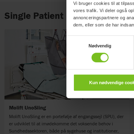
Vi bruger cookies til at tilpas
vores trafik. Vi deler også 
Single Patient Use (SPU) produ
annonceringspartnere og anal
dem, eller som de har indsaml
Samtykkevalg
Nødvendig
Kun nødvendige cook
Molift UnoSling
Molift UnoSling er en portefølje af engangssejl (SPU), der
er udviklet til at imødekomme det voksende behov i
Sundhedssektoren, både på sygehuse og institutioner,