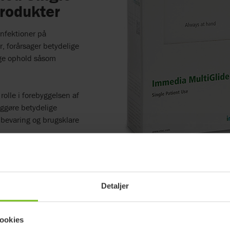
rodukter
infektioner på
, forårsager betydelige
rige ophold såsom
lle i forebyggelsen af ​​
ggøre betydelige
pbevaring og brugsklare
Detaljer
ookies