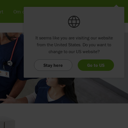
rt
Om os
Nyheder & SoMe
Kontakt
It seems like you are visiting our website
from the United States. Do you want to
change to our US website?
Stay here
Go to US