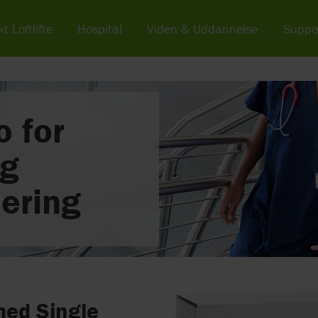
t Loftlifte
Hospital
Viden & Uddannelse
Suppo
o for
og
ering
 med Single