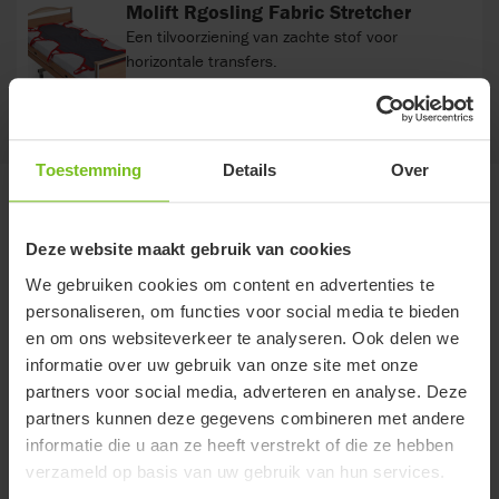
Molift Rgosling Fabric Stretcher
Een tilvoorziening van zachte stof voor
horizontale transfers.
Toestemming
Details
Over
Documenten
Deze website maakt gebruik van cookies
Het downloaden van gebruikershandleidingen is alleen bedoeld als
We gebruiken cookies om content en advertenties te
aanvulling op de meegeleverde geprinte versie. De producten
personaliseren, om functies voor social media te bieden
waarnaar wordt verwezen kunnen zonder voorafgaande kennisgeving
en om ons websiteverkeer te analyseren. Ook delen we
worden gewijzigd en de lezer wordt geadviseerd om te zorgen voor
informatie over uw gebruik van onze site met onze
samenhang met de productversie en het artikelnummer, evenals de
partners voor social media, adverteren en analyse. Deze
juiste vertaling.
partners kunnen deze gegevens combineren met andere
Selecteer een document filter
informatie die u aan ze heeft verstrekt of die ze hebben
verzameld op basis van uw gebruik van hun services.
Toon alles