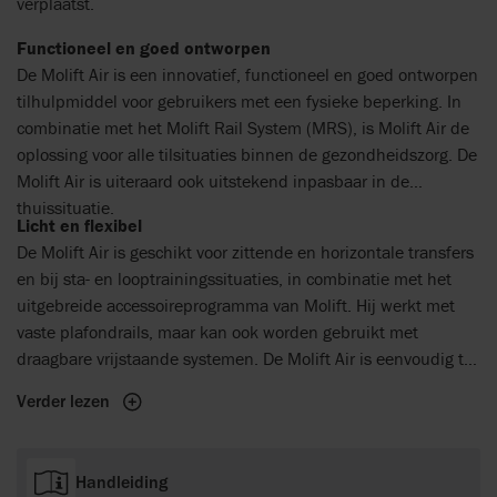
verplaatst.
Functioneel en goed ontworpen
De Molift Air is een innovatief, functioneel en goed ontworpen
tilhulpmiddel voor gebruikers met een fysieke beperking. In
combinatie met het Molift Rail System (MRS), is Molift Air de
oplossing voor alle tilsituaties binnen de gezondheidszorg. De
Molift Air is uiteraard ook uitstekend inpasbaar in de
thuissituatie.
Licht en flexibel
De Molift Air is geschikt voor zittende en horizontale transfers
en bij sta- en looptrainingssituaties, in combinatie met het
uitgebreide accessoireprogramma van Molift. Hij werkt met
vaste plafondrails, maar kan ook worden gebruikt met
draagbare vrijstaande systemen. De Molift Air is eenvoudig te
hanteren tijdens installatie en service, dankzij een zeer laag
Verder lezen
gewicht en de slimme snelkoppelfunctie. De Molift Air biedt
flexibele oplossingen zoals afstandsbediening en
mogelijkheden voor ruimte-naar-ruimtetransfers, dankzij een
Handleiding
zeer laag gewicht en het slimme snelkoppelsysteem. De Molift