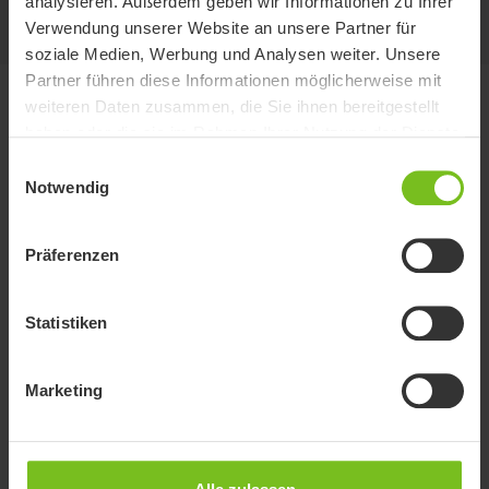
analysieren. Außerdem geben wir Informationen zu Ihrer
Mehr anzeigen
Verwendung unserer Website an unsere Partner für
soziale Medien, Werbung und Analysen weiter. Unsere
Partner führen diese Informationen möglicherweise mit
weiteren Daten zusammen, die Sie ihnen bereitgestellt
Dokumente
haben oder die sie im Rahmen Ihrer Nutzung der Dienste
gesammelt haben.
Einwilligungsauswahl
Das Herunterladen von Benutzerhandbüchern ist nur für den
Notwendig
zweckmäßigen Gebrauch bestimmt. Die Produkte, auf die verwiesen
wird, können ohne vorherige Ankündigung geändert werden und es
wird dem Leser empfohlen, sich bezüglich der Übereinstimmung mit
Präferenzen
der Produktversion, der Artikelnummer sowie der entsprechenden
Übersetzung zu vergewissern die aktuelle Version zu verwenden.
Statistiken
Dokumente
Filter für Dokumente
Marketing
Filter löschen
Benutzerhandbuch