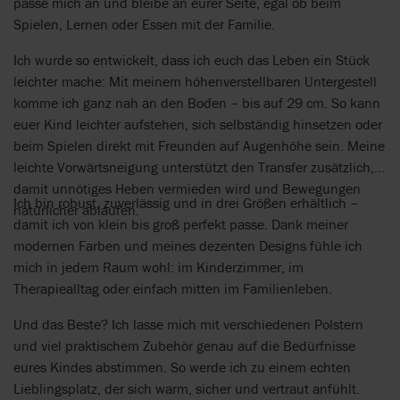
passe mich an und bleibe an eurer Seite, egal ob beim
Spielen, Lernen oder Essen mit der Familie.
Ich wurde so entwickelt, dass ich euch das Leben ein Stück
leichter mache: Mit meinem höhenverstellbaren Untergestell
komme ich ganz nah an den Boden – bis auf 29 cm. So kann
euer Kind leichter aufstehen, sich selbständig hinsetzen oder
beim Spielen direkt mit Freunden auf Augenhöhe sein. Meine
leichte Vorwärtsneigung unterstützt den Transfer zusätzlich,
damit unnötiges Heben vermieden wird und Bewegungen
Ich bin robust, zuverlässig und in drei Größen erhältlich –
natürlicher ablaufen.
damit ich von klein bis groß perfekt passe. Dank meiner
modernen Farben und meines dezenten Designs fühle ich
mich in jedem Raum wohl: im Kinderzimmer, im
Therapiealltag oder einfach mitten im Familienleben.
Und das Beste? Ich lasse mich mit verschiedenen Polstern
und viel praktischem Zubehör genau auf die Bedürfnisse
eures Kindes abstimmen. So werde ich zu einem echten
Lieblingsplatz, der sich warm, sicher und vertraut anfühlt.