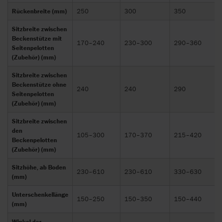
Rückenbreite (mm)
250
300
350
Sitzbreite zwischen
Beckenstütze mit
170–240
230–300
290–360
Seitenpelotten
(Zubehör) (mm)
Sitzbreite zwischen
Beckenstütze ohne
240
240
290
Seitenpelotten
(Zubehör) (mm)
Sitzbreite zwischen
den
105–300
170–370
215–420
Beckenpelotten
(Zubehör) (mm)
Sitzhöhe, ab Boden
230–610
230–610
330–630
(mm)
Unterschenkellänge
150–250
150–350
150–440
(mm)
Winkel der