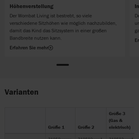
Höhenverstellung
I
Der Wombat Living ist bestrebt, so viele
D
verschiedene Sitzhöhen wie möglich nachzubilden,
u
damit das Kind das Sitzsystem in einer großen
ga
Bandbreite nutzen kann.
E
Erfahren Sie mehr
Varianten
Größe 3
(Gas &
Größe 1
Größe 2
elektrisch)