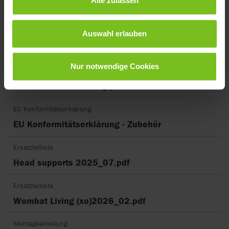
Alle zulassen
Benutzerhandbuch - M1190 - EMC Details
Benutzerhandbuch
Auswahl erlauben
M1075 - Wombat Living
Nur notwendige Cookies
EC Konformitätserklärung
EU DoC Wombat Living.pdf
EC Konformitätserklärung
EU Konformitätserklärung - Zubehör
Ersatzteilliste
Head supports 2025_07.pdf
Ersatzteilliste
Wombat Living (xo)2026_02.pdf
Montageanleitung