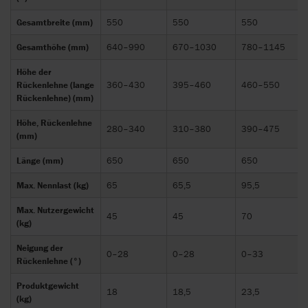
Gesamtbreite (mm)
550
550
550
Gesamthöhe (mm)
640–990
670–1030
780–1145
Höhe der
Rückenlehne (lange
360–430
395–460
460–550
Rückenlehne) (mm)
Höhe, Rückenlehne
280–340
310–380
390–475
(mm)
Länge (mm)
650
650
650
Max. Nennlast (kg)
65
65,5
95,5
Max. Nutzergewicht
45
45
70
(kg)
Neigung der
0–28
0–28
0–33
Rückenlehne (°)
Produktgewicht
18
18,5
23,5
(kg)