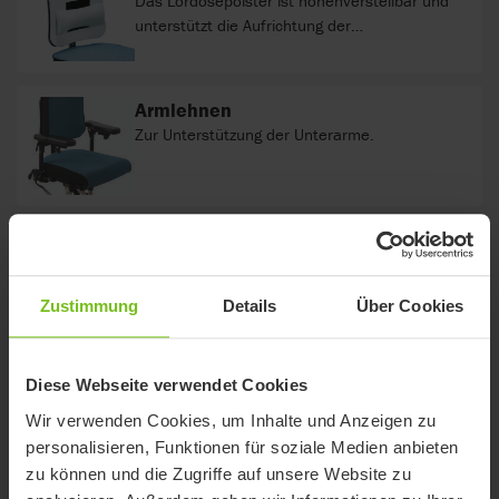
Das Lordosepolster ist höhenverstellbar und
unterstützt die Aufrichtung der
Lendenwirbelsäule für eine aktive Sitzposition.
Armlehnen
Zur Unterstützung der Unterarme.
Rücken und Sitzpolster
In den Farben Rot, Petrol und Grau erhältlich.
Zustimmung
Details
Über Cookies
Beckenpelotten
Diese Webseite verwendet Cookies
Die Beckenpelotten sind in der Breite, dem
Wir verwenden Cookies, um Inhalte und Anzeigen zu
Winkel und in der horizontalen Position
personalisieren, Funktionen für soziale Medien anbieten
verstellbar und sorgen so für eine optimale
zu können und die Zugriffe auf unsere Website zu
Becken- und oder Oberschenkelführung.