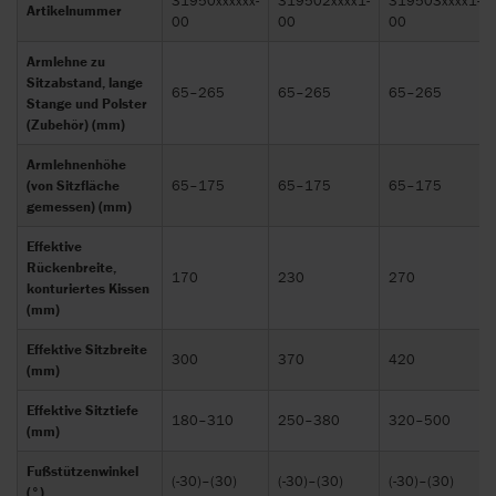
31950xxxxxx-
319502xxxx1-
319503xxxx1-
Artikelnummer
00
00
00
Armlehne zu
Sitzabstand, lange
65–265
65–265
65–265
Stange und Polster
(Zubehör) (mm)
Armlehnenhöhe
(von Sitzfläche
65–175
65–175
65–175
gemessen) (mm)
Effektive
Rückenbreite,
170
230
270
konturiertes Kissen
(mm)
Effektive Sitzbreite
300
370
420
(mm)
Effektive Sitztiefe
180–310
250–380
320–500
(mm)
Fußstützenwinkel
(-30)–(30)
(-30)–(30)
(-30)–(30)
(°)