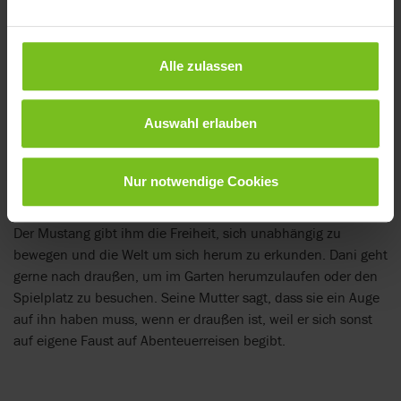
Höhenverstellung macht es Dani leicht, sowohl an Aktivitäten
in Bodennähe als auch an solchen in Tischhöhe
teilzunehmen. Die niedrige Einstiegshöhe ermöglicht es ihm,
Alle zulassen
sich aktiv im Stehen in und aus dem Stuhl zu bewegen, z. B.
wenn er in seinem Mustang von R82 spazieren gehen
möchte.
Auswahl erlauben
Nur notwendige Cookies
Für mehr Unabhängigkeit benutzt Dani einen Mustang mit
Sitz, Gesäßpelotte, Beckenführung und 8”-Slimline-Rädern.
Der Mustang gibt ihm die Freiheit, sich unabhängig zu
bewegen und die Welt um sich herum zu erkunden. Dani geht
gerne nach draußen, um im Garten herumzulaufen oder den
Spielplatz zu besuchen. Seine Mutter sagt, dass sie ein Auge
auf ihn haben muss, wenn er draußen ist, weil er sich sonst
auf eigene Faust auf Abenteuerreisen begibt.