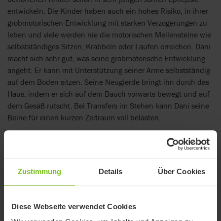
entwickeln. Die Kinder haben auch ein hohes Risiko, in ihrer
grobmotorischen Entwicklung mit starken Verzögerungen zu
leben und viele werden nie die motorischen Meilensteine wie
selbstständiges Sitzen, Krabbeln oder Laufen erreichen. Dani
macht sich sehr gut, was seine grobmotorische Entwicklung
angeht. Er kann mit Unterstützung seiner Arme selbstständig
auf dem Boden sitzen. Seine Neugierde bringt ihn durch das
Haus, indem er sich auf dem Bauch vorwärts bewegt und auf
dem Gesäß rutscht. Bei Transfers im Stehen kann Dani seine
Beine für einen kurzen Zeitraum voll belasten.
Zustimmung
Details
Über Cookies
Diese Webseite verwendet Cookies