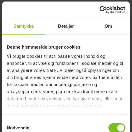
Samtykke
Detaljer
Om
Denne hjemmeside bruger cookies
Vi bruger cookies til at tilpasse vores indhold og
annoncer, til at vise dig funktioner til sociale medier og til
Forbedring af uafhængighed og
at analysere vores trafik. Vi deler også oplysninger om
livskvalitet
din brug af vores hjemmeside med vores partnere inden
for sociale medier, annonceringspartnere og
Deltagelse i daglige toiletrutiner og udvikling af
analysepartnere. Vores partnere kan kombinere disse
personlige hygiejnefærdigheder forbedrer betydeligt
data med andre oplysninger, du har givet dem, eller som
evnen til egenomsorg, en følelse af værdighed og
de har indsamlet fra din brug af deres tjenester.
den generelle livskvalitet. Det er afgørende at
fremme uafhængighed og komfort, sikre at barnets
Samtykkevalg
værdighed respekteres, og at omsorgen er så ligetil
Nødvendig
som muligt. Tilpasningsdygtige og funktionelle toilet-