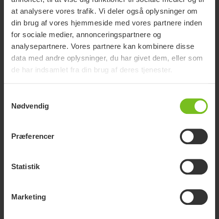
at analysere vores trafik. Vi deler også oplysninger om
din brug af vores hjemmeside med vores partnere inden
for sociale medier, annonceringspartnere og
analysepartnere. Vores partnere kan kombinere disse
data med andre oplysninger, du har givet dem, eller som
de har indsamlet fra din brug af deres tjenester.
Samtykkevalg
Nødvendig
Kit for øget afstand ml. benstøtter
Præferencer
Kit for øget afstand ml. benstøtter, der øger afstanden med 12
cm. Indgår som standard i alle XL-modeller og fås også som et
tilbehørssæt, der nemt kan monteres på Swift Mobil 24".
Statistik
Marketing