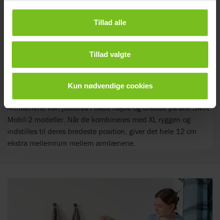
Tillad alle
Tillad valgte
Kun nødvendige cookies
Justerbare armlæn
Armlænene kan justeres i både højde og bredde på alle Swift
Mobil-2 modeller. Når de kombineres med XL ryggen og
indstilles til deres bredeste position, giver det hele 12 cm
ekstra mellemrum mellem armlænene.