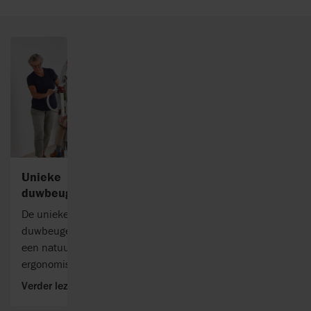
Unieke
duwbeugel
De unieke
duwbeugel biedt
een natuurlijke,
ergonomische grip
met meerdere
Verder lezen
greepmogelijkheden.