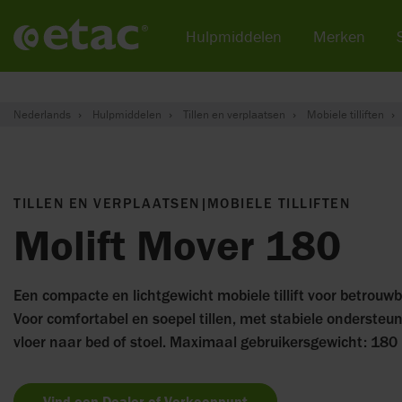
Hulpmiddelen
Merken
Nederlands
Hulpmiddelen
Tillen en verplaatsen
Mobiele tilliften
TILLEN EN VERPLAATSEN
|
MOBIELE TILLIFTEN
Molift Mover 180
Een compacte en lichtgewicht mobiele tillift voor betrouwb
Voor comfortabel en soepel tillen, met stabiele ondersteun
vloer naar bed of stoel. Maximaal gebruikersgewicht: 180 
Vind een Dealer of Verkooppunt