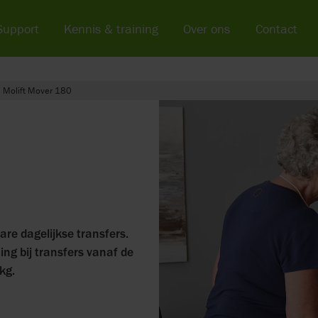
Support
Kennis & training
Over ons
Contact
Molift Mover 180
are dagelijkse transfers.
ing bij transfers vanaf de
kg.