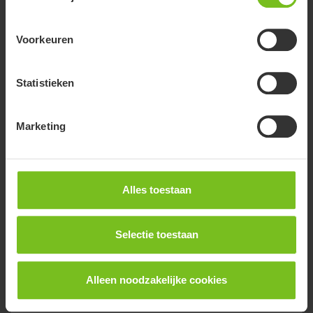
Voorkeuren
Statistieken
R82 Crocodile
Marketing
De R82 Crocodile is een belangrijke vooruitgang op het
gebied van loophulpmiddelen voor kinderen, ontworpen om
mobiliteit te ondersteunen en te bevorderen bij kinderen met
uiteenlopende uitdagingen. Als loophulp voor kinderen met
Alles toestaan
een beperking is hij ontwikkeld om meer zelfstandigheid en
bewegingsvrijheid mogelijk te maken.
Selectie toestaan
Alleen noodzakelijke cookies