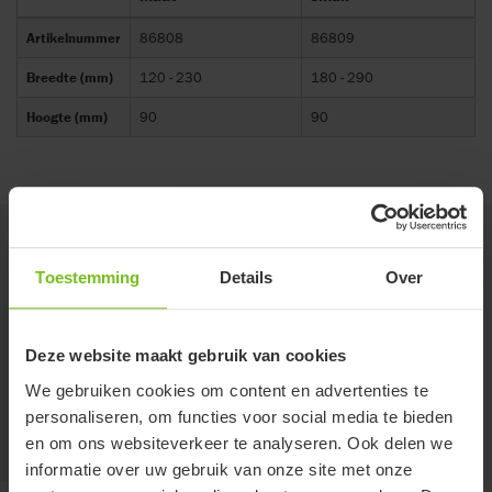
Artikelnummer
86808
86809
Breedte (mm)
120 - 230
180 - 290
Hoogte (mm)
90
90
Accessoires
Toestemming
Details
Over
Heupgordel, gepolsterd
Voor extra veiligheid tijdens het lopen.
Deze website maakt gebruik van cookies
We gebruiken cookies om content en advertenties te
personaliseren, om functies voor social media te bieden
en om ons websiteverkeer te analyseren. Ook delen we
informatie over uw gebruik van onze site met onze