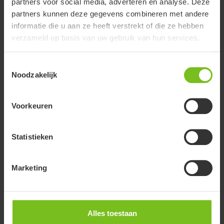
partners voor social media, adverteren en analyse. Deze
partners kunnen deze gegevens combineren met andere
Documenten
informatie die u aan ze heeft verstrekt of die ze hebben
verzameld op basis van uw gebruik van hun services.
Het downloaden van gebruikershandleidingen is alleen bedoeld als
aanvulling op de meegeleverde geprinte versie. De producten
Toestemmingsselectie
waarnaar wordt verwezen kunnen zonder voorafgaande kennisgeving
Noodzakelijk
worden gewijzigd en de lezer wordt geadviseerd om te zorgen voor
samenhang met de productversie en het artikelnummer, evenals de
juiste vertaling.
Voorkeuren
Selecteer een document filter
Toon alles
Statistieken
Wis filter
Marketing
Montage handleiding
9996097212 - Rugsteun met zijsteunen
Alles toestaan