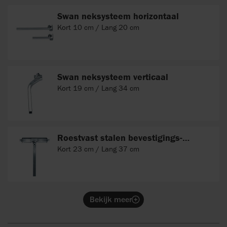
Swan neksysteem horizontaal
Kort 10 cm / Lang 20 cm
Swan neksysteem verticaal
Kort 19 cm / Lang 34 cm
Roestvast stalen bevestigings-
systeem
Kort 23 cm / Lang 37 cm
Bekijk meer