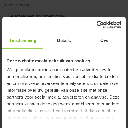
juiste vertaling.
Selecteer een document filter
Toon alles
Toestemming
Details
Over
Wis filter
Montage handleiding
Deze website maakt gebruik van cookies
Hoofdsteun - 9996098114
We gebruiken cookies om content en advertenties te
Montage handleiding
personaliseren, om functies voor social media te bieden
Swan hoofdsteun-systeem - 9996099000
en om ons websiteverkeer te analyseren. Ook delen we
informatie over uw gebruik van onze site met onze
Prijslijst
partners voor social media, adverteren en analyse. Deze
partners kunnen deze gegevens combineren met andere
Prijslijst Hoofdsteunen
informatie die u aan ze heeft verstrekt of die ze hebben
verzameld op basis van uw gebruik van hun services.