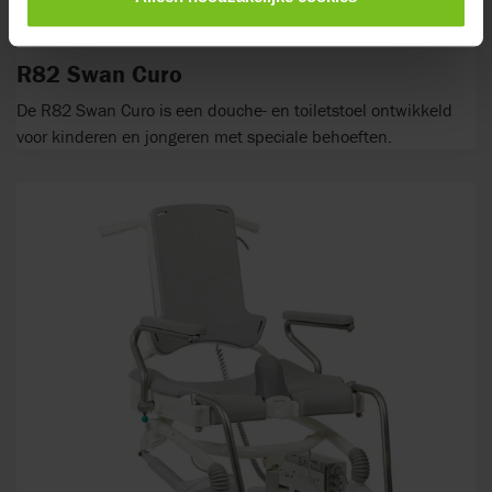
R82 Swan Curo
De R82 Swan Curo is een douche- en toiletstoel ontwikkeld
voor kinderen en jongeren met speciale behoeften.