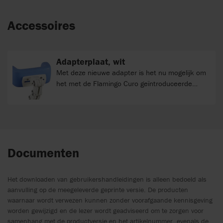
Accessoires
Adapterplaat, wit
Met deze nieuwe adapter is het nu mogelijk om
het met de Flamingo Curo geïntroduceerde
neksteunsysteem te gebruiken in combinatie
met hoofdsteunen 1 t/m 4 van de R82
badkamerhulpmiddelen.
Documenten
Het downloaden van gebruikershandleidingen is alleen bedoeld als
aanvulling op de meegeleverde geprinte versie. De producten
waarnaar wordt verwezen kunnen zonder voorafgaande kennisgeving
worden gewijzigd en de lezer wordt geadviseerd om te zorgen voor
samenhang met de productversie en het artikelnummer, evenals de