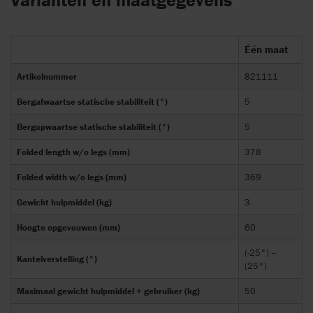
Varianten en maatgegevens
Één maat
Artikelnummer
821111
Bergafwaartse statische stabiliteit (°)
5
Bergopwaartse statische stabiliteit (°)
5
Folded length w/o legs (mm)
378
Folded width w/o legs (mm)
369
Gewicht hulpmiddel (kg)
3
Hoogte opgevouwen (mm)
60
(-25°) –
Kantelverstelling (°)
(25°)
Maximaal gewicht hulpmiddel + gebruiker (kg)
50