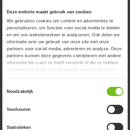
Toon alles
Deze website maakt gebruik van cookies
Wis filter
We gebruiken cookies om content en advertenties te
personaliseren, om functies voor social media te bieden
Montage handleiding
en om ons websiteverkeer te analyseren. Ook delen we
Floor Frame - 9996098200
informatie over uw gebruik van onze site met onze
partners voor social media, adverteren en analyse. Deze
Montage handleiding
partners kunnen deze gegevens combineren met andere
Ontvangstgedeelte voor
informatie die u aan ze heeft verstrekt of die ze hebben
bevestigingsstang van de voetenplaat -
verzameld op basis van uw gebruik van hun services.
9996097402
Toestemmingsselectie
Montage handleiding
Noodzakelijk
Snelverstelhendel voetensteun -
9996098210
Voorkeuren
Montage handleiding
Stang voor voetsteun - 9996098202
Statistieken