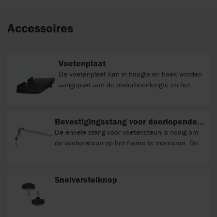
Accessoires
Voetenplaat
De voetenplaat kan in hoogte en hoek worden
aangepast aan de onderbeenlengte en het
bewegingsbereik van het hoekgewricht van de
gebruiker. De bevestiging van deze voetplaat is
onder de voetplaat gepositioneerd, wat de
Bevestigingsstang voor doorlopende
mogelijkheden om dicht bij de vloer te plaatsen
voetenplaat
De enkele stang voor voetensteun is nodig om
beperkt . Om dichter bij de vloer positioneren,
de voetensteun op het frame te monteren. De
bijvoorbeeld bij gebruik in combinatie met de
verlengde versie maakt het mogelijk om de
High-low:xo kan worden overwogen om gebruik
voetensteun verder voor het frame te plaatsen
te maken van de voetenplaat met
en daardoor grotere zitdiepten mogelijk te
Snelverstelknop
telescopische bevestging.
maken.