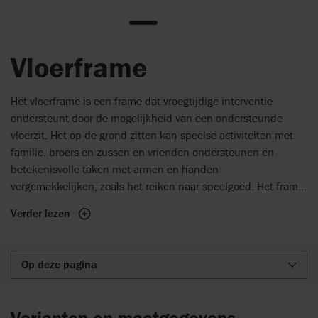
Vloerframe
Het vloerframe is een frame dat vroegtijdige interventie
ondersteunt door de mogelijkheid van een ondersteunde
vloerzit. Het op de grond zitten kan speelse activiteiten met
familie, broers en zussen en vrienden ondersteunen en
betekenisvolle taken met armen en handen
vergemakkelijken, zoals het reiken naar speelgoed. Het frame
heeft 5 mogelijkheden voor pootposities (zowel voor de
Verder lezen
voorpoten als voor de achterpoten) wanneer de korte poten
gemonteerd zijn – De 5 verschillende posities maken 4
verschillende zit-tot-vloerhoogtes mogelijk, wanneer de stoel
Op deze pagina
waterpas staat, en een verscheidenheid aan kantelhoeken
voor verschillende beenlengtes en speelse activiteiten. Bij het
vloerframe is tevens een set van vier lange poten verkrijgbaar.