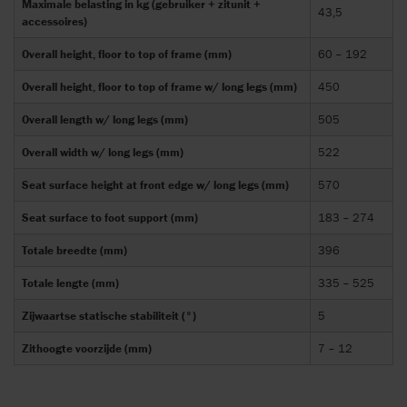
Maximale belasting in kg (gebruiker + zitunit +
43,5
accessoires)
Overall height, floor to top of frame (mm)
60 – 192
Overall height, floor to top of frame w/ long legs (mm)
450
Overall length w/ long legs (mm)
505
Overall width w/ long legs (mm)
522
Seat surface height at front edge w/ long legs (mm)
570
Seat surface to foot support (mm)
183 – 274
Totale breedte (mm)
396
Totale lengte (mm)
335 – 525
Zijwaartse statische stabiliteit (°)
5
Zithoogte voorzijde (mm)
7 – 12