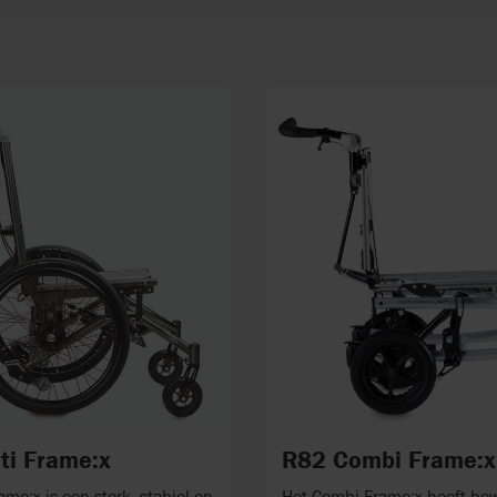
ti Frame:x
R82 Combi Frame:x
ame:x is een sterk, stabiel en
Het Combi Frame:x heeft be