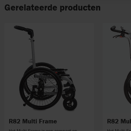
Gerelateerde producten
R82 Multi Frame
R82 Mul
Het Multi Frame is een compact en
Het Multi Fr