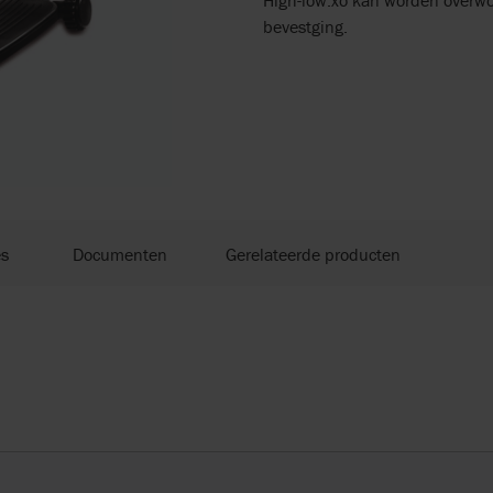
High-low:xo kan worden overwo
bevestging.
es
Documenten
Gerelateerde producten