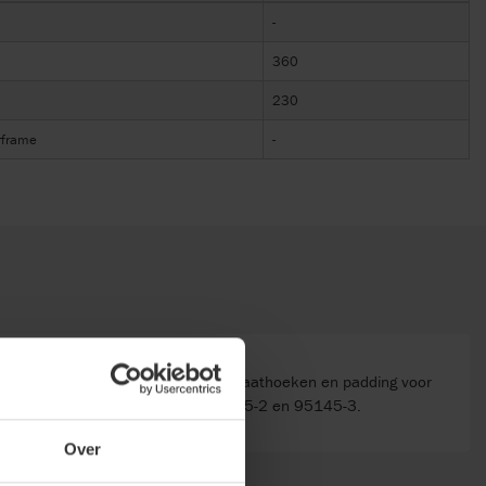
-
360
230
rframe
-
Voetenbox
Voetenbox, set inclusief plaathoeken en padding voor
95145-1, 95145-2, 85145-2 en 95145-3.
Over