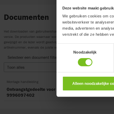
Deze website maakt gebruik
Documenten
We gebruiken cookies om cont
websiteverkeer te analyseren
media, adverteren en analys
Het downloaden van gebruikershandleidingen is alleen bedoeld als aanv
verstrekt of die ze hebben v
versie. De producten waarnaar wordt verwezen kunnen zonder voorafga
gewijzigd en de lezer wordt geadviseerd om te zorgen voor samenhang m
Toestemmingsselectie
artikelnummer, evenals de juiste vertaling.
Noodzakelijk
Selecteer een document filter
Toon alles
Wis filt
Montage handleiding
Alleen noodzakelijke c
Ontvangstgedeelte voor bevestigingsstang van de vo
9996097402