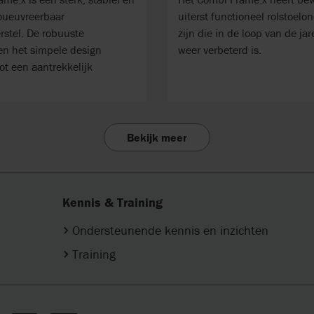
oueuvreerbaar
uiterst functioneel rolstoelon
rstel. De robuuste
zijn die in de loop van de ja
 en het simpele design
weer verbeterd is.
ot een aantrekkelijk
Bekijk meer
Kennis & Training
Ondersteunende kennis en inzichten
Training