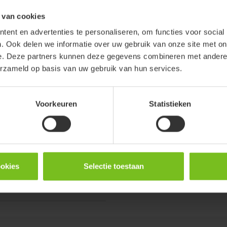
 van cookies
ent en advertenties te personaliseren, om functies voor social
. Ook delen we informatie over uw gebruik van onze site met on
e. Deze partners kunnen deze gegevens combineren met andere i
ulling op de meegeleverde geprinte
erzameld op basis van uw gebruik van hun services.
ande kennisgeving worden
et de productversie en het
Voorkeuren
Statistieken
er
ookies
Selectie toestaan
etenplaat -