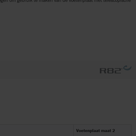
gen om gebruik te maken van de voetenplaat met telescopische
Voetenplaat maat 2