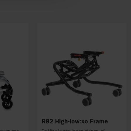
R82 High-low:xo Frame
wezen een
De High-low:xo is een binnen- of