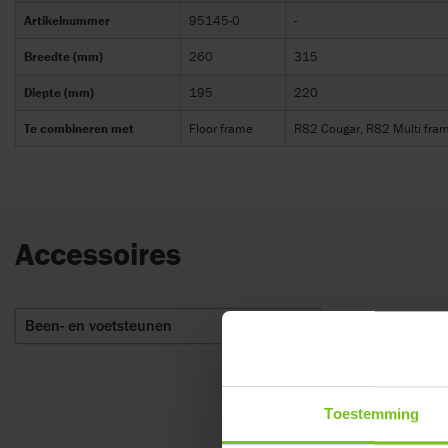
Artikelnummer
95145-0
-
Breedte (mm)
260
315
Diepte (mm)
195
220
Te combineren met
Floor frame
R82 Cougar, R82 Multi fram
Accessoires
Been- en voetsteunen
2
Toestemming