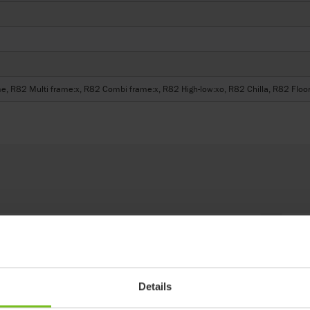
e, R82 Multi frame:x, R82 Combi frame:x, R82 High-low:xo, R82 Chilla, R82 Floo
Voetenplaat polstering
Kan in combinatie met de voetenbox.
Details