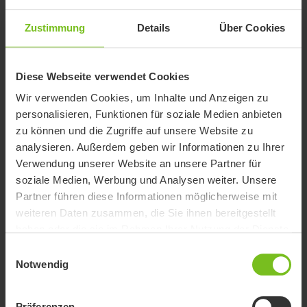
Zustimmung
Details
Über Cookies
Seitenpelotten
Komfortable und verstellbare Seitenpelotten für
Diese Webseite verwendet Cookies
mehr Stabilität. Nicht in Kombination mit
Rückenbezug verwendbar.
Wir verwenden Cookies, um Inhalte und Anzeigen zu
personalisieren, Funktionen für soziale Medien anbieten
Softrücken
zu können und die Zugriffe auf unsere Website zu
Der Softrücken reflektiert die Körperwärme und
analysieren. Außerdem geben wir Informationen zu Ihrer
hat eine rutschfeste Oberfläche.
Verwendung unserer Website an unsere Partner für
soziale Medien, Werbung und Analysen weiter. Unsere
Partner führen diese Informationen möglicherweise mit
Komfort Armlehnenpolster
weiteren Daten zusammen, die Sie ihnen bereitgestellt
Weich und warm. Die Griffe sind frei, um einen
haben oder die sie im Rahmen Ihrer Nutzung der Dienste
festen Halt beim Aufstehen zu gewährleisten.
gesammelt haben.
Einwilligungsauswahl
Keine Kombination mit: 80209246 und
Notwendig
80209228.
Komfortrücken mit Armlehnenpolster
Präferenzen