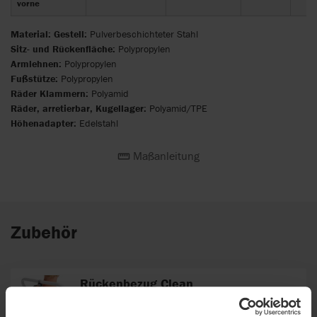
vorne
Material:
Gestell:
Pulverbeschichteter Stahl
Sitz- und Rückenfläche:
Polypropylen
Armlehnen:
Polypropylen
Fußstütze:
Polypropylen
Räder Klammern:
Polyamid
Räder, arretierbar, Kugellager:
Polyamid/TPE
Höhenadapter:
Edelstahl
Maßanleitung
Zubehör
Rückenbezug Clean
Weicher Rückenbezug.