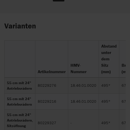
Varianten
Abstand
unter
dem
HMV-
Sitz
Brei
Artikelnummer
Nummer
(mm)
(mm
55 cm mit 24"
80229276
18.46.01.0020
495*
670
Antriebsrädern
55 cm mit 24"
80229216
18.46.01.0020
495*
670
Antriebsrädern
55 cm mit 24"
Antriebsrädern,
80229327
-
495*
670
Sitzöffnung