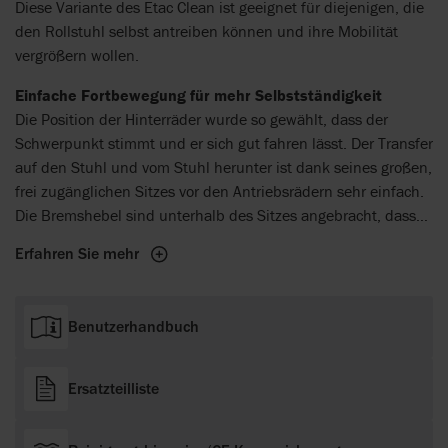
Diese Variante des Etac Clean ist geeignet für diejenigen, die
den Rollstuhl selbst antreiben können und ihre Mobilität
vergrößern wollen.
Einfache Fortbewegung für mehr Selbstständigkeit
Die Position der Hinterräder wurde so gewählt, dass der
Schwerpunkt stimmt und er sich gut fahren lässt. Der Transfer
auf den Stuhl und vom Stuhl herunter ist dank seines großen,
frei zugänglichen Sitzes vor den Antriebsrädern sehr einfach.
Die Bremshebel sind unterhalb des Sitzes angebracht, dass
sie den Transfer nicht stören und dennoch einfach zu
Erfahren Sie mehr
erreichen sind. Etac Clean 24” hat die gleichen
grundlegenden Vorteile wie alle Mitglieder der Clean Familie
– erlaubt aber dem Nutzer zusätzlich den Stuhl eigenständig
Benutzerhandbuch
zu fahren.
Ersatzteilliste