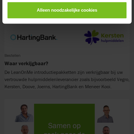
Alleen noodzakelijke cookies
Bestellen
Waar verkijgbaar?
De LeanOnMe introductiepakketten zijn verkrijgbaar bij uw
vertrouwde hulpmiddelenleverancier zoals bijvoorbeeld Vegro,
Kersten, Doove, Joerns, HartingBank en Meneer Kooi.