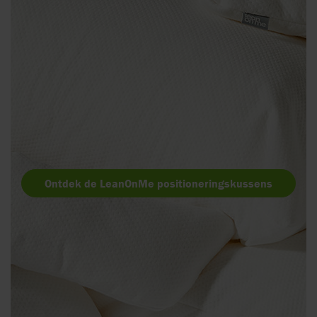
Ontdek de LeanOnMe positioneringskussens