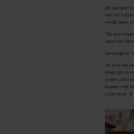
De app gebruik
van het batter
verder geen om
“De app beval
daar niet hand
Samengevat ve
“Ik vind het e
hoop tijd en m
is een uitkoms
kussen met de
juiste druk. A