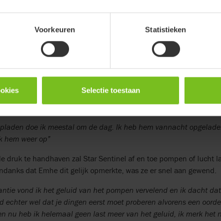
Air en Sentinel zeker aanraden, ik vind de stabiliteit vanuit het k
 Er is ook minder zorg nodig en er is altijd een tekort in de zorg. E
 in gaat zitten om een kussen goed op druk te houden.”
Voorkeuren
Statistieken
 Star Sentinel zo’n 2 à 3 dagen alvorens ze moet opladen. Door he
e eenvoudig zien of de batterij bijna leeg is. Hoewel het volledig 
e en stijlvolle look geeft, merkte Emhe op dat de USB-C oplaadpoo
te vinden kan zijn vanwege haar verminderde vermogen om contrast 
ookies
Selectie toestaan
ker naast de oplaadpoort om het lage contrast te verhelpen. Toen w
tine met Star Sentinel en Star StabilAir gaf ze het volgende aan:
 opladen doe ik meestal om de dag. Ik heb hem vannacht opgelade
k hem weer op”
e druk te handhaven zal Star Sentinel af en toe pompen of lucht l
Ondanks dat Emhe dit gelijk opmerkte, was ze er snel aan gewend.
tantie vond ik het geluid van het pompen vervelend en ik dacht dat
ind echter wel dat je dingen eerst moet proberen alvorens een oordeel
n nu heb ik helemaal geen last meer van het geluid, ik merk het n