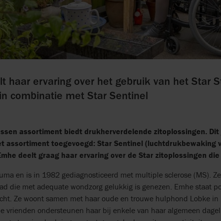
 haar ervaring over het gebruik van het Star Sta
in combinatie met Star Sentinel
ussen assortiment biedt drukherverdelende zitoplossingen. Dit 
et assortiment toegevoegd: Star Sentinel (luchtdrukbewaking vo
Emhe deelt graag haar ervaring over de Star zitoplossingen die 
ma en is in 1982 gediagnosticeerd met multiple sclerose (MS). Ze 
ad die met adequate wondzorg gelukkig is genezen. Emhe staat pos
icht. Ze woont samen met haar oude en trouwe hulphond Lobke in 
e vrienden ondersteunen haar bij enkele van haar algemeen dageli