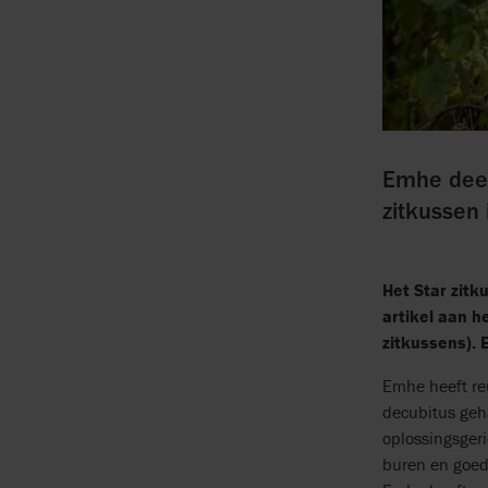
Emhe deelt
zitkussen 
Het Star zitk
artikel aan h
zitkussens). 
Emhe heeft reu
decubitus geh
oplossingsger
buren en goed