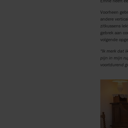
Emhe heeft een
Voorheen gebru
andere vertica
zitkussens lek
gebrek aan com
volgende opge
“Ik merk dat i
pijn in mijn r
voortdurend go