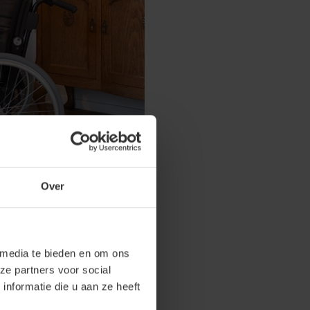
Over
nstant is en dat ze daarop kan
e de hulp van zorgverleners
t regelmatig hoeven te
 media te bieden en om ons
het haar zorgverleners veel tijd
ze partners voor social
r decubitus wordt voorkomen en
nformatie die u aan ze heeft