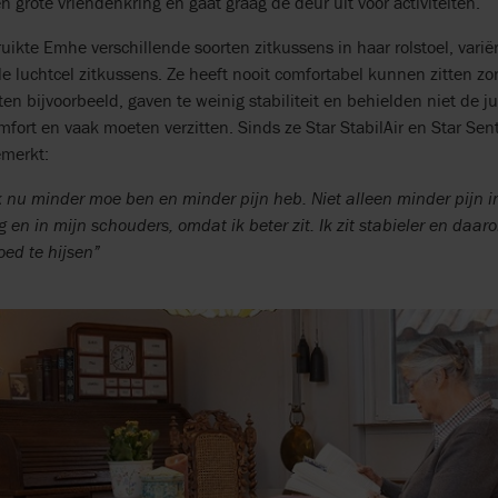
 grote vriendenkring en gaat graag de deur uit voor activiteiten.
ikte Emhe verschillende soorten zitkussens in haar rolstoel, varië
le luchtcel zitkussens. Ze heeft nooit comfortabel kunnen zitten zon
ten bijvoorbeeld, gaven te weinig stabiliteit en behielden niet de j
fort en vaak moeten verzitten. Sinds ze Star StabilAir en Star Sent
merkt:
k nu minder moe ben en minder pijn heb. Niet alleen minder pijn i
ug en in mijn schouders, omdat ik beter zit. Ik zit stabieler en daar
ed te hijsen”