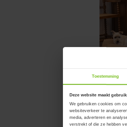
Toestemming
Vanwege haar 
vertrouwen. Em
Deze website maakt gebruik
nodig heeft. D
We gebruiken cookies om cont
controleren of
websiteverkeer te analyseren
bespaart. Sta
media, adverteren en analys
de werkdruk va
verstrekt of die ze hebben v