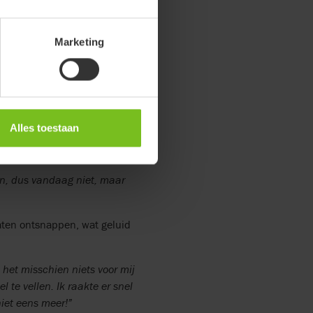
ussen prettig en het gemak dat
n ik vind dat er zonder Sentinel
Marketing
t gele lampje dat langzaam
zwarte ontwerp van het apparaat
rt aan de zijkant soms een
te zien. Emhe plaatste echter
Alles toestaan
ij haar vroegen naar de
n, dus vandaag niet, maar
aten ontsnappen, wat geluid
 het misschien niets voor mij
 te vellen. Ik raakte er snel
iet eens meer!”