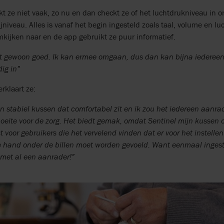
t ze niet vaak, zo nu en dan checkt ze of het luchtdrukniveau in ord
ijniveau. Alles is vanaf het begin ingesteld zoals taal, volume en lu
kijken naar en de app gebruikt ze puur informatief.
t gewoon goed. Ik kan ermee omgaan, dus dan kan bijna iederee
ig in”
rklaart ze:
en stabiel kussen dat comfortabel zit en ik zou het iedereen aanr
oeite voor de zorg. Het biedt gemak, omdat Sentinel mijn kussen o
t voor gebruikers die het vervelend vinden dat er voor het instellen
 hand onder de billen moet worden gevoeld. Want eenmaal ingeste
l met al een aanrader!”