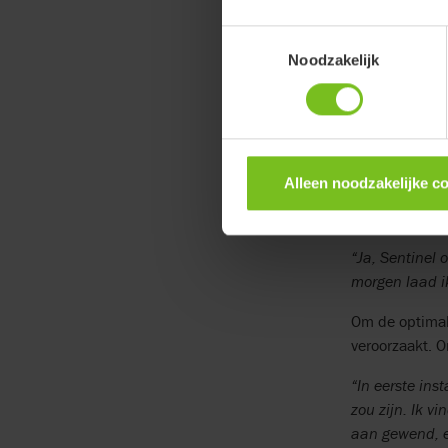
“Ik zou Stabil
Sentinel biedt.
Toestemmingsselectie
best veel tijd
Noodzakelijk
Emhe gebruikt
knippert kan z
het een strakk
beetje lastig 
Alleen noodzakelijke c
een witte stic
dagelijkse rou
“Ja, Sentinel
morgen laad i
Om de optimal
veroorzaakt. 
“In eerste ins
zou zijn. Ik v
aan gewend, e