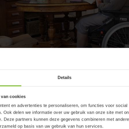
Details
verleden met decubitus is het voor Emhe belangrijk dat de druk co
he waardeert haar onafhankelijkheid, maar erkent dat ze af en to
 van cookies
aarom is het voor haar belangrijk dat verzorgers haar zitkussen nie
ent en advertenties te personaliseren, om functies voor social
 opnieuw af te stellen. Het bijkomend voordeel dat zij ervaart is dat 
. Ook delen we informatie over uw gebruik van onze site met on
r Sentinel bewaakt continu de luchtdruk in het zitkussen, waardoo
e. Deze partners kunnen deze gegevens combineren met andere i
n zorgverleners wordt verlicht.
erzameld op basis van uw gebruik van hun services.