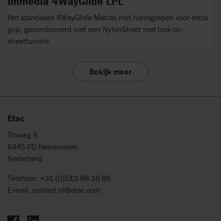
Immedia 4WayGlide LPL
Het standaard 4WayGlide Matras met handgrepen voor extra
grip, gecombineerd met een NylonSheet met lock-on-
sheetfunctie.
Bekijk meer
Etac
Tinweg 8
8445 PD Heerenveen
Nederland
Telefoon: +31 (0)513 68 16 86
E-mail:
contact.nl@etac.com