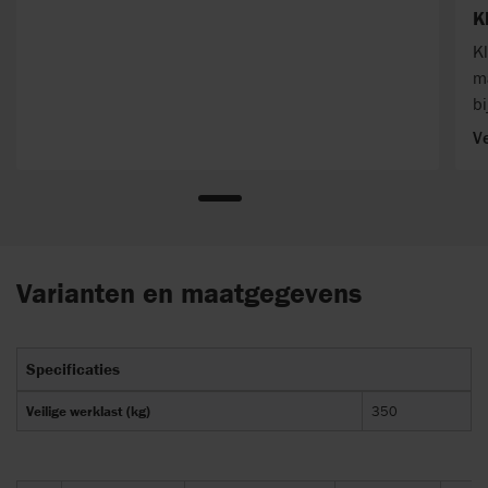
K
K
m
bi
Ve
Varianten en maatgegevens
Specificaties
Veilige werklast (kg)
350