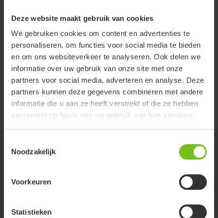
Deze website maakt gebruik van cookies
XL
1720450
160-240
520
980
We gebruiken cookies om content en advertenties te
personaliseren, om functies voor social media te bieden
en om ons websiteverkeer te analyseren. Ook delen we
XXL
1720460
230-300
660
1000
informatie over uw gebruik van onze site met onze
partners voor social media, adverteren en analyse. Deze
partners kunnen deze gegevens combineren met andere
Maatgids
informatie die u aan ze heeft verstrekt of die ze hebben
verzameld op basis van uw gebruik van hun services.
Toestemmingsselectie
Accessoires
Noodzakelijk
Voorkeuren
Verlengde lussen (paar)
Voor lusverlenging 10, 20 of 30 cm. Bestel er
twee voor een compleet paar.
Statistieken