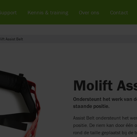
Support
Kennis & training
Over ons
Contact
ift Assist Belt
Molift As
Ondersteunt het werk van de
staande positie.
Assist Belt ondersteunt het wer
positie. De riem kan door één o
rond de taille geplaatst bij de t