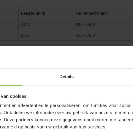
Lengte (mm)
Taillemaat (mm)
1710
830 - 1400
2050
830 - 1400
Details
ulling op de meegeleverde geprinte
ande kennisgeving worden
 van cookies
et de productversie en het
ent en advertenties te personaliseren, om functies voor social
. Ook delen we informatie over uw gebruik van onze site met on
e. Deze partners kunnen deze gegevens combineren met andere i
erzameld op basis van uw gebruik van hun services.
er