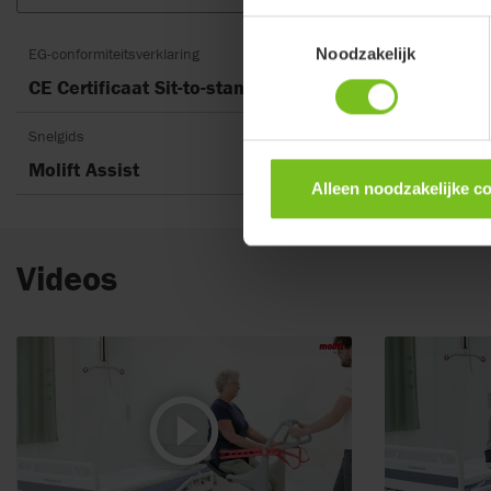
Toestemmingsselectie
EG-conformiteitsverklaring
Noodzakelijk
CE Certificaat Sit-to-stand accessories
Snelgids
Molift Assist
Alleen noodzakelijke c
Videos