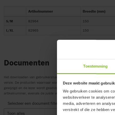
Artikelnummer
Breedte (mm)
S/M
82964
150
L/XL
82965
150
Documenten
Toestemming
Het downloaden van gebruikershandleidingen is alleen bedoeld als aanv
versie. De producten waarnaar wordt verwezen kunnen zonder voorafga
Deze website maakt gebruik
gewijzigd en de lezer wordt geadviseerd om te zorgen voor samenhang m
We gebruiken cookies om cont
artikelnummer, evenals de juiste vertaling.
websiteverkeer te analyseren
Selecteer een document filter
media, adverteren en analys
verstrekt of die ze hebben v
Toon alles
Wis filt