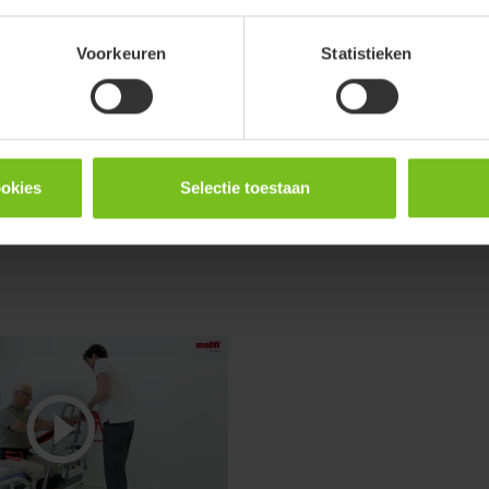
Handleiding
Voorkeuren
Statistieken
Molift Assist, User Manu
ookies
Selectie toestaan