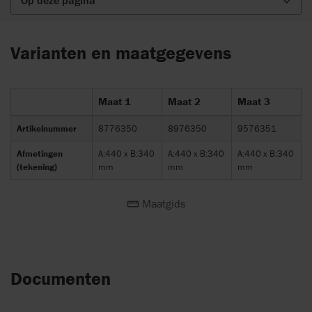
Op deze pagina
Varianten en maatgegevens
Maat 1
Maat 2
Maat 3
Artikelnummer
8776350
8976350
9576351
Afmetingen
A:440 x B:340
A:440 x B:340
A:440 x B:340
(tekening)
mm
mm
mm
Maatgids
Documenten