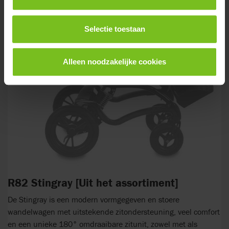
Selectie toestaan
Alleen noodzakelijke cookies
R82 Stingray [Uit het assortiment]
De Stingray is een modern vormgegeven en stoere
wandelwagen met uitstekende zitondersteuning, veel comfort
en een unieke 180° omdraaibare zitunit, zowel met als