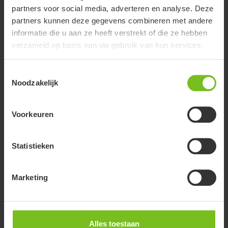
partners voor social media, adverteren en analyse. Deze
partners kunnen deze gegevens combineren met andere
informatie die u aan ze heeft verstrekt of die ze hebben
verzameld op basis van uw gebruik van hun services.
Toestemmingsselectie
Noodzakelijk
Voorkeuren
R82 Kudu
De Kudu is een praktische kantelrolstoel. Vorm en
Statistieken
functionaliteit zorgen voor een juiste ondersteuning en
comfort.
Marketing
Alles toestaan