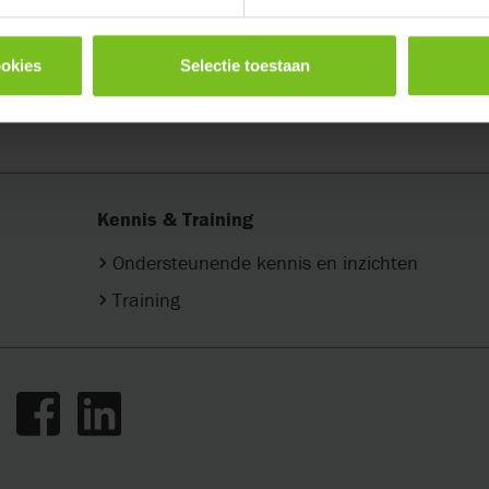
maat 1-2
maat 2½
x
89645-2xx
89645-6xx
ookies
Selectie toestaan
70
70
Kennis & Training
Ondersteunende kennis en inzichten
Training