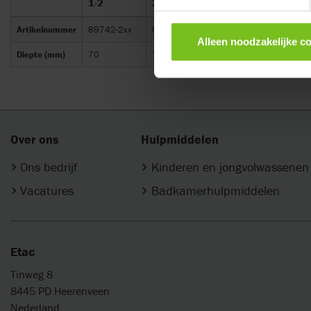
1-2
2½
maat 3
maat 4
Artikelnummer
89742-2xx
89742-6xx
89742-3xx
89742-4x
Alleen noodzakelijke c
Diepte (mm)
70
70
70
70
Over ons
Hulpmiddelen
Ons bedrijf
Kinderen en jongvolwassenen
Vacatures
Badkamerhulpmiddelen
Etac
Tinweg 8
8445 PD Heerenveen
Nederland