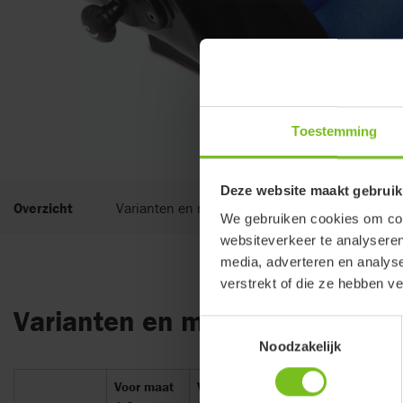
Toestemming
Deze website maakt gebruik
Overzicht
Varianten en maatgegevens
We gebruiken cookies om cont
websiteverkeer te analyseren
media, adverteren en analys
verstrekt of die ze hebben v
Varianten en maatgegevens
Toestemmingsselectie
Noodzakelijk
Voor maat
Voor maat
Voor
Voor