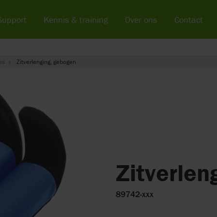
Support
Kennis & training
Over ons
Contact
es
Zitverlenging, gebogen
Zitverlen
89742-xxx