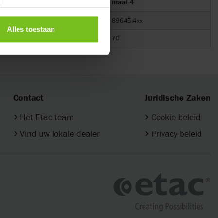
maat 3
maat 4
89645-3xx
89645-4xx
Alles toestaan
70
70
Contact
Juridische Zaken
Het Etac team
Cookie beleid
Vind uw lokale dealer
Privacy beleid