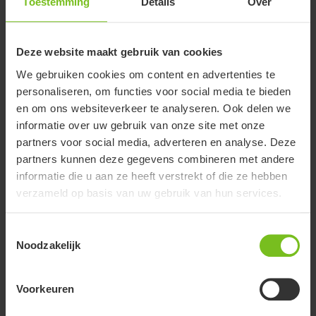
Toestemming
Details
Over
Documenten
Deze website maakt gebruik van cookies
We gebruiken cookies om content en advertenties te
personaliseren, om functies voor social media te bieden
Het downloaden van gebruikershandleidingen is alleen bedoeld als
en om ons websiteverkeer te analyseren. Ook delen we
aanvulling op de meegeleverde geprinte versie. De producten
waarnaar wordt verwezen kunnen zonder voorafgaande kennisgeving
informatie over uw gebruik van onze site met onze
worden gewijzigd en de lezer wordt geadviseerd om te zorgen voor
partners voor social media, adverteren en analyse. Deze
samenhang met de productversie en het artikelnummer, evenals de
partners kunnen deze gegevens combineren met andere
juiste vertaling.
informatie die u aan ze heeft verstrekt of die ze hebben
verzameld op basis van uw gebruik van hun services.
Selecteer een document filter
Toon alles
Toestemmingsselectie
Noodzakelijk
Wis filter
Voorkeuren
Montage handleiding
Zitdiepteverkleiner - 9996097111