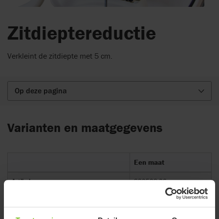
Zitdieptereductie
Verkleint de zitdiepte met 5 cm.
Op deze pagina
Varianten en maatgegevens
Een maat
Artikelnummer
880508-06
Te combineren met
R82 Heron