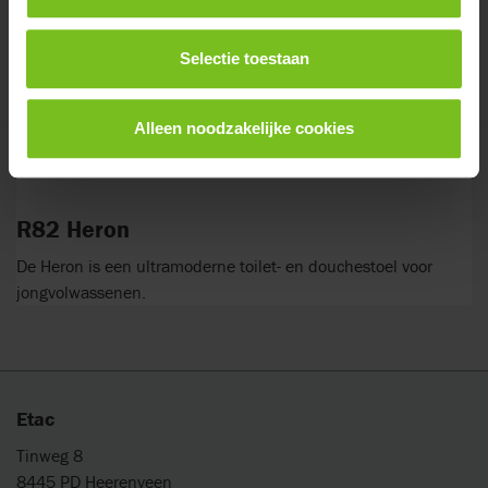
Selectie toestaan
Alleen noodzakelijke cookies
R82 Heron
De Heron is een ultramoderne toilet- en douchestoel voor
jongvolwassenen.
Etac
Tinweg 8
8445 PD Heerenveen