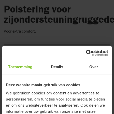
Polstering voor
zijondersteuningruggede
Voor extra comfort.
Op deze pagina
Varianten en maatgegevens
Toestemming
Details
Over
Deze website maakt gebruik van cookies
Een maat
We gebruiken cookies om content en advertenties te
Artikelnummer
880507-04
personaliseren, om functies voor social media te bieden
en om ons websiteverkeer te analyseren. Ook delen we
Breedte (mm)
10
informatie over uw gebruik van onze site met onze