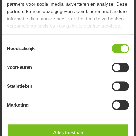
Hoogte (mm)
360
partners voor social media, adverteren en analyse. Deze
partners kunnen deze gegevens combineren met andere
Te combineren met
R82 Heron
informatie die u aan ze heeft verstrekt of die ze hebben
verzameld op basis van uw gebruik van hun services.
Toestemmingsselectie
Gerelateerde producten
Noodzakelijk
Voorkeuren
Statistieken
Marketing
Alles toestaan