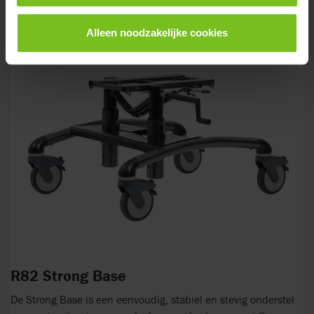
Alleen noodzakelijke cookies
R82 Strong Base
De Strong Base is een eenvoudig, stabiel en stevig onderstel