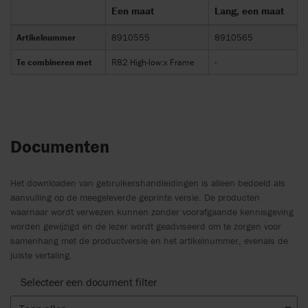
Een maat
Lang, een maat
Artikelnummer
8910555
8910565
Te combineren met
R82 High-low:x Frame
-
Documenten
Het downloaden van gebruikershandleidingen is alleen bedoeld als
aanvulling op de meegeleverde geprinte versie. De producten
waarnaar wordt verwezen kunnen zonder voorafgaande kennisgeving
worden gewijzigd en de lezer wordt geadviseerd om te zorgen voor
samenhang met de productversie en het artikelnummer, evenals de
juiste vertaling.
Selecteer een document filter