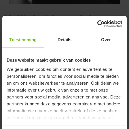
Veiligheidsgordel
Voor de juiste ondersteuning.
Toestemming
Details
Over
Bevestigen aan rugleuning, altijd samen met heupgordel.
Niet in combinatie met 80209225.
Deze website maakt gebruik van cookies
We gebruiken cookies om content en advertenties te
personaliseren, om functies voor social media te bieden
Op deze pagina
en om ons websiteverkeer te analyseren. Ook delen we
informatie over uw gebruik van onze site met onze
Varianten en maatgegevens
partners voor social media, adverteren en analyse. Deze
partners kunnen deze gegevens combineren met andere
informatie die u aan ze heeft verstrekt of die ze hebben
verzameld op basis van uw gebruik van hun services.
Artikelnummer