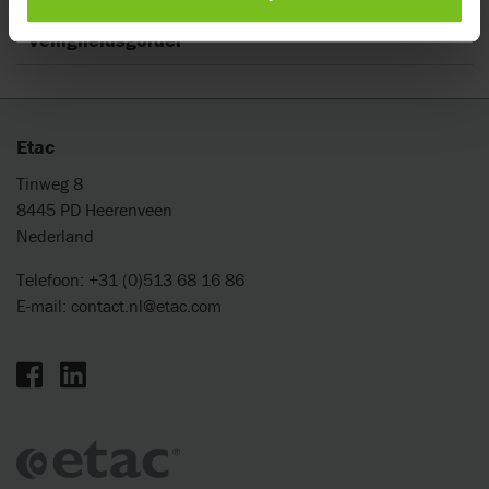
Montage handleiding
Veiligheidsgordel
Etac
Tinweg 8
8445 PD Heerenveen
Nederland
Telefoon: +31 (0)513 68 16 86
E-mail:
contact.nl@etac.com