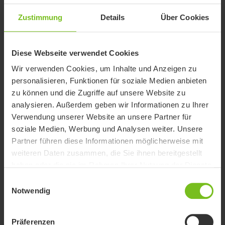
Zustimmung
Details
Über Cookies
Diese Webseite verwendet Cookies
Wir verwenden Cookies, um Inhalte und Anzeigen zu
personalisieren, Funktionen für soziale Medien anbieten
zu können und die Zugriffe auf unsere Website zu
analysieren. Außerdem geben wir Informationen zu Ihrer
Rehawagen
Verwendung unserer Website an unsere Partner für
Verstellbare Rehawagen, die für den Alltag und Outdoor-
soziale Medien, Werbung und Analysen weiter. Unsere
Abenteuer konzipiert sind und Familien Komfort sowie
Partner führen diese Informationen möglicherweise mit
Sicherheit bieten.
weiteren Daten zusammen, die Sie ihnen bereitgestellt
haben oder die sie im Rahmen Ihrer Nutzung der Dienste
gesammelt haben.
Einwilligungsauswahl
Notwendig
Präferenzen