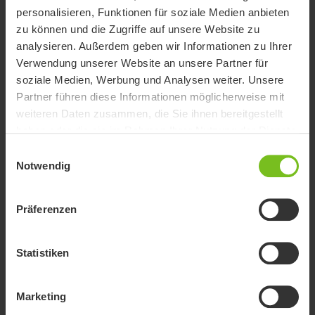
personalisieren, Funktionen für soziale Medien anbieten
zu können und die Zugriffe auf unsere Website zu
analysieren. Außerdem geben wir Informationen zu Ihrer
Verwendung unserer Website an unsere Partner für
soziale Medien, Werbung und Analysen weiter. Unsere
Partner führen diese Informationen möglicherweise mit
weiteren Daten zusammen, die Sie ihnen bereitgestellt
haben oder die sie im Rahmen Ihrer Nutzung der Dienste
gesammelt haben.
Einwilligungsauswahl
Notwendig
Präferenzen
Convaid Coaster
Statistiken
Der robuste Rehabuggy mit kompaktem Faltmaß und
einzigartigen Einstellmöglichkeiten.
Marketing