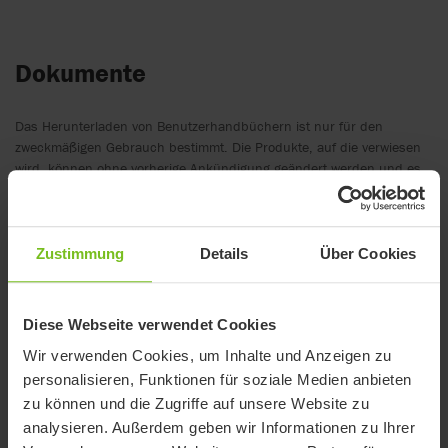
Dokumente
Das Herunterladen von Benutzerhandbüchern ist nur für den
zweckmäßigen Gebrauch bestimmt. Die Produkte, auf die verwiesen
wird, können ohne vorherige Ankündigung geändert werden und es
wird dem Leser empfohlen, sich bezüglich der Übereinstimmung mit
der Produktversion, der Artikelnummer sowie der entsprechenden
Übersetzung zu vergewissern die aktuelle Version zu verwenden.
Zustimmung
Details
Über Cookies
Dokumente
Filter für Dokumente
Diese Webseite verwendet Cookies
Wir verwenden Cookies, um Inhalte und Anzeigen zu
Filter löschen
personalisieren, Funktionen für soziale Medien anbieten
Montageanleitung
zu können und die Zugriffe auf unsere Website zu
analysieren. Außerdem geben wir Informationen zu Ihrer
Montageanleitung - Toilettentopf und