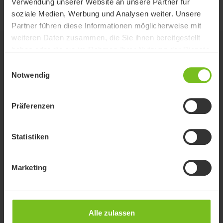
Verwendung unserer Website an unsere Partner für
Spritzschutz - 9996098109
soziale Medien, Werbung und Analysen weiter. Unsere
Partner führen diese Informationen möglicherweise mit
weiteren Daten zusammen, die Sie ihnen bereitgestellt
Verwandte Produkte
haben oder die sie im Rahmen Ihrer Nutzung der Dienste
gesammelt haben.
Einwilligungsauswahl
Notwendig
Präferenzen
Statistiken
Marketing
Alle zulassen