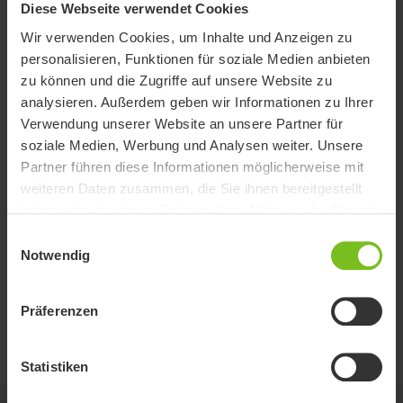
Dokumente
Diese Webseite verwendet Cookies
Wir verwenden Cookies, um Inhalte und Anzeigen zu
Das Herunterladen von Benutzerhandbüchern ist nur für den
personalisieren, Funktionen für soziale Medien anbieten
zweckmäßigen Gebrauch bestimmt. Die Produkte, auf die verwiesen
zu können und die Zugriffe auf unsere Website zu
wird, können ohne vorherige Ankündigung geändert werden und es
analysieren. Außerdem geben wir Informationen zu Ihrer
wird dem Leser empfohlen, sich bezüglich der Übereinstimmung mit
Verwendung unserer Website an unsere Partner für
der Produktversion, der Artikelnummer sowie der entsprechenden
soziale Medien, Werbung und Analysen weiter. Unsere
Übersetzung zu vergewissern die aktuelle Version zu verwenden.
Partner führen diese Informationen möglicherweise mit
Dokumente
weiteren Daten zusammen, die Sie ihnen bereitgestellt
haben oder die sie im Rahmen Ihrer Nutzung der Dienste
Filter für Dokumente
gesammelt haben.
Einwilligungsauswahl
Notwendig
Filter löschen
Montageanleitung
Präferenzen
Sitzeinheit und Adapter - 9996097714
Statistiken