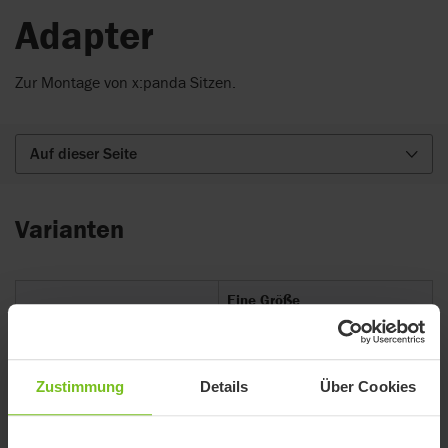
Adapter
Zur Montage von x:panda Sitzen.
Auf dieser Seite
Varianten
Eine Größe
Artikelnummer
318911610-98
Zustimmung
Details
Über Cookies