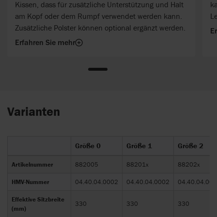
Kissen, dass für zusätzliche Unterstützung und Halt
kann mit dem Ki
am Kopf oder dem Rumpf verwendet werden kann.
L
Zusätzliche Polster können optional ergänzt werden.
E
Erfahren Sie mehr
Varianten
Größe 0
Größe 1
Größe 2
Artikelnummer
882005
88201x
88202x
HMV-Nummer
04.40.04.0002
04.40.04.0002
04.40.04.00
Effektive Sitzbreite
330
330
330
(mm)