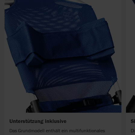
Unterstützung inklusive
S
Das Grundmodell enthält ein multifunktionales
Di