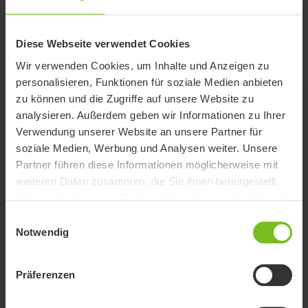
Unterschenkellänge
280
280
350
(mm)
Diese Webseite verwendet Cookies
Wir verwenden Cookies, um Inhalte und Anzeigen zu
personalisieren, Funktionen für soziale Medien anbieten
zu können und die Zugriffe auf unsere Website zu
Optionen
analysieren. Außerdem geben wir Informationen zu Ihrer
Verwendung unserer Website an unsere Partner für
soziale Medien, Werbung und Analysen weiter. Unsere
Rot
Partner führen diese Informationen möglicherweise mit
Für die Größen 1-3.
weiteren Daten zusammen, die Sie ihnen bereitgestellt
haben oder die sie im Rahmen Ihrer Nutzung der Dienste
gesammelt haben.
Einwilligungsauswahl
Notwendig
Blau
Für die Größen 0-3.
Präferenzen