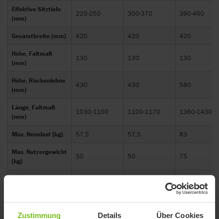
Effektive Sitztiefe
220-250
300-370
390-460
(mm)
Gesamtbreite (mm)
420
420
420
Höhe, Faltmaß
130
130
130
(mm)
Höhe, Rückenlehne
430
430
580
(mm)
Länge, Faltmaß
1030-1100
1100-1170
1360-1430
(mm)
Max. Nennlast (kg)
57,5
57,5
83
Max. Nutzergewicht
50
50
75
(kg)
Produktgewicht
5,5
5,5
6
(kg)
Sitzhöhe, ab Boden
140-430
140-430
140-430
(mm)
Zustimmung
Details
Über Cookies