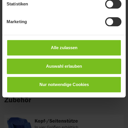
Statistiken
Sitzhöhe von 13 cm
Die Manatee-Badeliege lässt sich bis auf eine
Marketing
Sitzhöhe von 13 cm über den Boden absenken.
Sie ist sehr leicht und lässt sich zur
Aufbewahrung flach zusammenfalten.
Flexibel einstellbar
Alle zulassen
Die Badeliege kann so flexibel eingestellt
werden, dass sie wahlweise in einer
Duschkabine oder Badewanne eingesetzt
Auswahl erlauben
werden kann.
Nur notwendige Cookies
Zubehör
Kopf-/Seitenstütze
In vier Größen erhältlich.