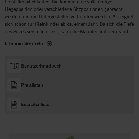
Einstellmöglichkeiten. Sie kann in eine vollständige
Liegeposition oder verschiedene Sitzpositionen gebracht
werden und mit Untergestellen verbunden werden. Sie eignet
sich schon für Kleinkinder ab ca. einem Jahr. Da sich die Tiefe
des Sitzes verstellen lässt, kann die Manatee mit dem Kind
„mitwachsen“ und es viele Jahre lang begleiten. Um der
Erfahren Sie mehr
unterstützenden Person die Handhabung der Dusch- und
Badeliege zu vereinfachen, wurden die Einstellmöglichkeiten
sehr übersichtlich positioniert. Das Gewicht der Manatee ist
Benutzerhandbuch
niedrig - so kann sie einfach zusammengeklappt und verstaut
werden. Auch auf einer Reise benötigt die
zusammengefaltete Dusch- und Badeliege nur wenig Platz.
Preislisten
Ersatzteilliste