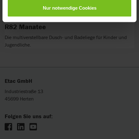
Nur notwendige Cookies
R82 Manatee
Die multiverstellbare Dusch- und Badeliege für Kinder und
Jugendliche.
Etac GmbH
Industriestraße 13
45699 Herten
Folgen Sie uns auf: