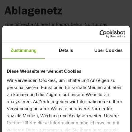
Ablagenetz
Eine hilfreiche Ablage für Badezubehör. Nur für das
höhenverstellbare Duschgestell erhältlich!
Zustimmung
Details
Über Cookies
Auf dieser Seite
Diese Webseite verwendet Cookies
Varianten
Wir verwenden Cookies, um Inhalte und Anzeigen zu
personalisieren, Funktionen für soziale Medien anbieten
zu können und die Zugriffe auf unsere Website zu
Eine Größe
analysieren. Außerdem geben wir Informationen zu Ihrer
Kompatibel mit
R82 Manatee
Verwendung unserer Website an unsere Partner für
soziale Medien, Werbung und Analysen weiter. Unsere
Partner führen diese Informationen möglicherweise mit
weiteren Daten zusammen, die Sie ihnen bereitgestellt