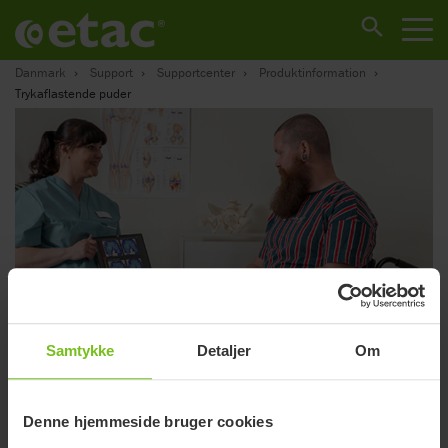
Danmark
Support
Supportcenter
Produktinformation
Trykaflastende puder
Samtykke
Detaljer
Om
Denne hjemmeside bruger cookies