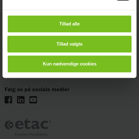
Tillad alle
Etac A/S
Parallelvej 3
DK-8751 Gedved
Tillad valgte
Kundeservice: +45 79 68 58 33
E-mail
info@etac.dk
Kun nødvendige cookies
CVR: 10313082
Følg os på sociale medier