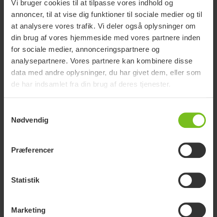
Vi bruger cookies til at tilpasse vores indhold og
annoncer, til at vise dig funktioner til sociale medier og til
at analysere vores trafik. Vi deler også oplysninger om
din brug af vores hjemmeside med vores partnere inden
Trykaflastende puder
for sociale medier, annonceringspartnere og
analysepartnere. Vores partnere kan kombinere disse
data med andre oplysninger, du har givet dem, eller som
de har indsamlet fra din brug af deres tjenester.
PI NR. W107 StarLock-puden udgår
Samtykkevalg
PI NR. W75 STAR Sentinel App opdateringer
Nødvendig
PI NR. W74 STAR opladningskabel til Sentinel
PI NR. W53 Ændring betræk STAR puder
Præferencer
PI NR. W42 Div. Cross, Prio, Lille Viking, STAR
Galaxy
Statistik
PI NR. W25 Komfortpude
Marketing