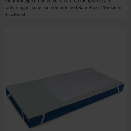
For afhængige brugerer, som har brug for hjælp til alle
forflytninger i seng - kombineret med SatinSheet 2Direction
BaseSheet