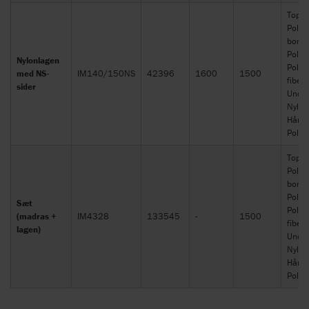
Top:
Polye
bomu
Polstr
Nylonlagen
Polye
med NS-
IM140/150NS
42396
1600
1500
fiber.
sider
Under
Nylon
Håndt
Polye
Top:
Polye
bomu
Polstr
Sæt
Polye
(madras +
IM4328
133545
-
1500
fiber.
lagen)
Under
Nylon
Håndt
Polye