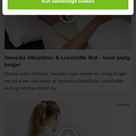
Kun nødvendige cookies
Immedia 4WayGlide & LeanOnMe Roll - Vend urolig
bruger
Denne video forklarer, hvordan man vender en urolig bruger
om på siden ved hjælp af Immedia 4WayGlide, LeanOnMe
Roll og loftliften Molift Air.