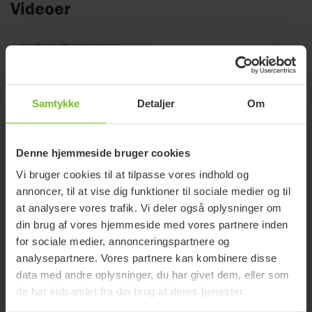
Videoer
Samtykke
Detaljer
Om
Denne hjemmeside bruger cookies
Vi bruger cookies til at tilpasse vores indhold og
annoncer, til at vise dig funktioner til sociale medier og til
at analysere vores trafik. Vi deler også oplysninger om
Immedia 4WayGlide - Nylonlagen uden lås
din brug af vores hjemmeside med vores partnere inden
for sociale medier, annonceringspartnere og
Denne video forklarer funktionen af ​​Immedia 4WayGlide
analysepartnere. Vores partnere kan kombinere disse
NylonSheet uden lås.
data med andre oplysninger, du har givet dem, eller som
de har indsamlet fra din brug af deres tjenester.