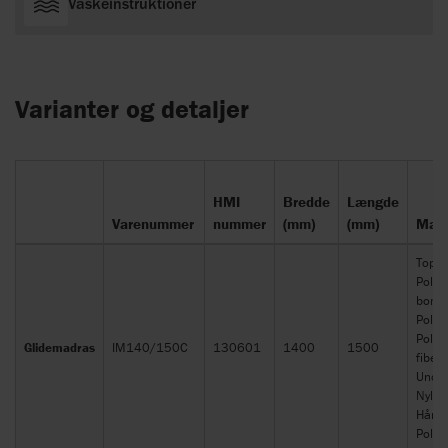
Vaskeinstruktioner
Varianter og detaljer
HMI
Bredde
Længde
Varenummer
nummer
(mm)
(mm)
Mate
Top:
Polye
bomu
Polstr
Polye
Glidemadras
IM140/150C
130601
1400
1500
fiber.
Under
Nylon
Håndt
Polye