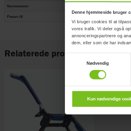
Varenummer
31883055
Denne hjemmeside bruger c
Passer til
R82 Manatee str. 0-2
Vi bruger cookies til at tilpas
vores trafik. Vi deler også 
annonceringspartnere og anal
dem, eller som de har indsaml
Relaterede produkter
Samtykkevalg
Nødvendig
Kun nødvendige cook