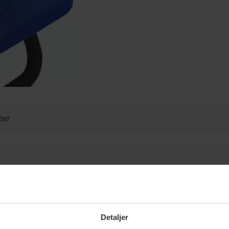
ter
Detaljer
-2
Sele for be