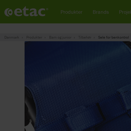
Produkter
Brands
Projek
Danmark
Produkter
Barn og junior
Tilbehør
Sele for benkontrol