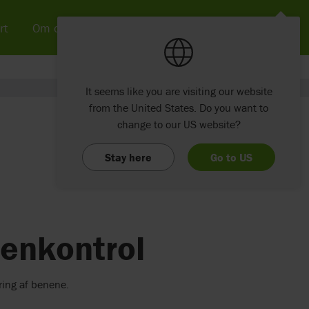
rt
Om os
Nyheder & SoMe
Kontakt
It seems like you are visiting our website
from the United States. Do you want to
change to our US website?
Stay here
Go to US
benkontrol
ring af benene.