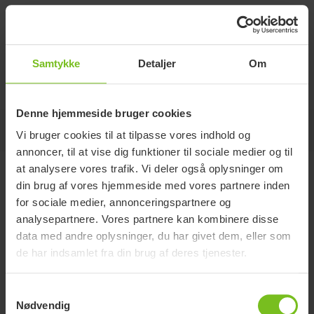
Støttehåndtag
Samtykke
Detaljer
Om
Støttehåndtaget giver et komfortabelt og sikkert greb.
Denne hjemmeside bruger cookies
Jump to
Vi bruger cookies til at tilpasse vores indhold og
annoncer, til at vise dig funktioner til sociale medier og til
at analysere vores trafik. Vi deler også oplysninger om
Varianter og detaljer
din brug af vores hjemmeside med vores partnere inden
for sociale medier, annonceringspartnere og
analysepartnere. Vores partnere kan kombinere disse
Varenummer
Passer til
data med andre oplysninger, du har givet dem, eller som
de har indsamlet fra din brug af deres tjenester.
Støttehåndtag
81302023
Rufus Plus badebræt
Samtykkevalg
Nødvendig