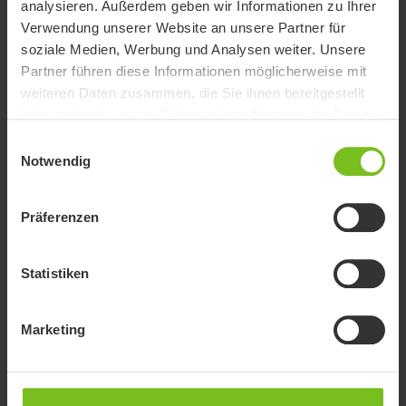
analysieren. Außerdem geben wir Informationen zu Ihrer
Zoo in meiner Nähe finden
Verwendung unserer Website an unsere Partner für
soziale Medien, Werbung und Analysen weiter. Unsere
Partner führen diese Informationen möglicherweise mit
weiteren Daten zusammen, die Sie ihnen bereitgestellt
haben oder die sie im Rahmen Ihrer Nutzung der Dienste
gesammelt haben.
Einwilligungsauswahl
Notwendig
Präferenzen
Statistiken
Hauptgewinn: Fotoshooting
Marketing
Jenny Klestil Fotografie
steht für eine einfühlsame
und zugleich kraftvolle Bildsprache, die Menschen