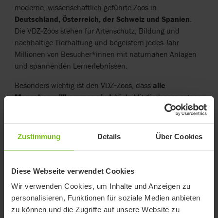
moderne, wissenschaftlich geführte Zoos in
Deutschland, Österreich, der Schweiz und Spanien
.
Die VDZ‑Zoos stehen für Artenschutz, Bildung und
nachhaltige Tierhaltung und begeistern jedes Jahr
Millionen von Besucher*innen mit naturnahen Anlagen
und spannenden Lernerlebnissen.
Besonders wichtig ist den VDZ‑Zoos, dass
alle
Menschen willkommen sind
: Viele Mitgliedszoos setzen
sich aktiv für
Barrierefreiheit und Inklusion
ein – mit
gut zugänglichen Wegen, barrierefreien Sanitäranlagen,
Leihrollstühlen, speziellen Führungen und inklusiven
Zustimmung
Details
Über Cookies
Bildungsangeboten. Ziel ist es, Naturerlebnisse für
Menschen mit und ohne Behinderung gleichermaßen
zugänglich zu machen.
Diese Webseite verwendet Cookies
Wir verwenden Cookies, um Inhalte und Anzeigen zu
Die Gewinner dürfen sich eine Familienticket für einen
personalisieren, Funktionen für soziale Medien anbieten
Zoo ihrer Wahl aussuchen.
zu können und die Zugriffe auf unsere Website zu