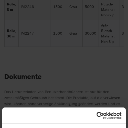
Rolle,
Rutsch-
IM2246
1500
Grau
5000
30
5 m
Material:
Non-Slip
Anti-
Rolle,
Rutsch-
IM2247
1500
Grau
30000
30
30 m
Material:
Non-Slip
Dokumente
Das Herunterladen von Benutzerhandbüchern ist nur für den
zweckmäßigen Gebrauch bestimmt. Die Produkte, auf die verwiesen
wird, können ohne vorherige Ankündigung geändert werden und es
wird dem Leser empfohlen, sich bezüglich der Übereinstimmung mit
der Produktversion, der Artikelnummer sowie der entsprechenden
Übersetzung zu vergewissern die aktuelle Version zu verwenden.