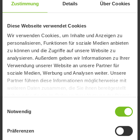
Zustimmung
Details
Über Cookies
Dokumente
Filter für Dokumente
Diese Webseite verwendet Cookies
Filter löschen
Wir verwenden Cookies, um Inhalte und Anzeigen zu
personalisieren, Funktionen für soziale Medien anbieten
EC Konformitätserklärung
zu können und die Zugriffe auf unsere Website zu
EC DoC - Immedia NonSlip
analysieren. Außerdem geben wir Informationen zu Ihrer
Verwendung unserer Website an unsere Partner für
Kurzanleitung
soziale Medien, Werbung und Analysen weiter. Unsere
Immedia NonSlip
Partner führen diese Informationen möglicherweise mit
weiteren Daten zusammen, die Sie ihnen bereitgestellt
haben oder die sie im Rahmen Ihrer Nutzung der Dienste
gesammelt haben.
Einwilligungsauswahl
Verwandte Produkte
Notwendig
Präferenzen