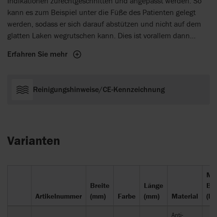
Indikationen zurechtgeschnitten und angepasst werden. So
kann es zum Beispiel unter die Füße des Patienten gelegt
werden, sodass er sich darauf abstützen und nicht auf dem
glatten Laken wegrutschen kann. Dies ist vorallem dann
hilfreich, wenn der Patient noch über genügend Kraft verfügt,
Erfahren Sie mehr
um eine Umlagerung zu unterstützen. Des weiteren kann mit
einem größeren Stück des Non-Slips einem ungewollten
Hinunterrutschen im Bett vorgebeugt werden. Auf die
Reinigungshinweise/CE-Kennzeichnung
entsprechende Größe zugeschnitten kann NonSlip z.B. auch
bei rutschendem Geschirr auf Tabletts oder auf anderem
glatten Untergrund Abhilfe schaffen. Die NonSlip Matte erfüllt
den gleichen Zweck, ist jedoch nur in dem vorgegeben Maß
Varianten
erhältlich.
Ma
Breite
Länge
Ben
Artikelnummer
(mm)
Farbe
(mm)
Material
(kg
Anti-