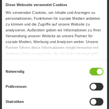
Diese Webseite verwendet Cookies
Wir verwenden Cookies, um Inhalte und Anzeigen zu
personalisieren, Funktionen für soziale Medien anbieten
Dokumente
zu können und die Zugriffe auf unsere Website zu
analysieren. Außerdem geben wir Informationen zu Ihrer
Das Herunterladen von Benutzerhandbüchern ist nur für den
Verwendung unserer Website an unsere Partner für
zweckmäßigen Gebrauch bestimmt. Die Produkte, auf die verwiesen
soziale Medien, Werbung und Analysen weiter. Unsere
wird, können ohne vorherige Ankündigung geändert werden und es
Partner führen diese Informationen möglicherweise mit
wird dem Leser empfohlen, sich bezüglich der Übereinstimmung mit
weiteren Daten zusammen, die Sie ihnen bereitgestellt
der Produktversion, der Artikelnummer sowie der entsprechenden
haben oder die sie im Rahmen Ihrer Nutzung der Dienste
Übersetzung zu vergewissern die aktuelle Version zu verwenden.
gesammelt haben.
Einwilligungsauswahl
Dokumente
Notwendig
Filter für Dokumente
Präferenzen
Filter löschen
Statistiken
Benutzerhandbuch