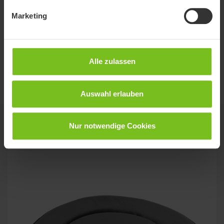
Immedia AutoTurn
Marketing
EC Konformitätserklärung
EC DoC - Immedia AutoTurn
Alle zulassen
Kurzanleitung
Immedia AutoTurn
Auswahl erlauben
Verwandte Produkte
Nur notwendige Cookies