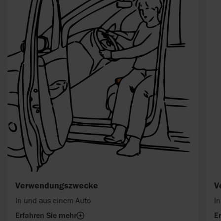
Verwendungszwecke
V
In und aus einem Auto
I
Erfahren Sie mehr
E