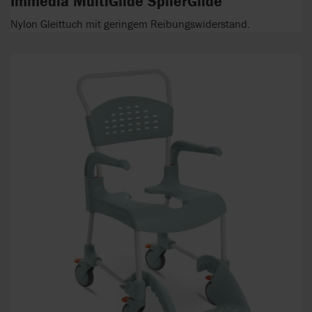
Immedia MultiGlide SpilerGlide
Nylon Gleittuch mit geringem Reibungswiderstand.