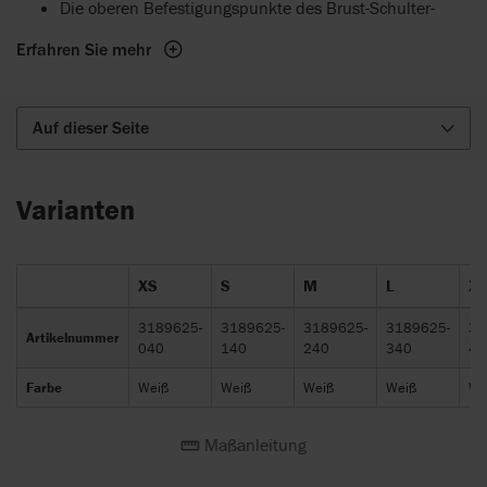
Die oberen Befestigungspunkte des Brust-Schulter-
Gurts und der Kreuzwesten sollten oberhalb der
Erfahren Sie mehr
Schultern liegen, um zu vermeiden, dass die Gurte die
Schultern nach unten ziehen.
Achten Sie stets auf einen ausreichenden Abstand
Auf dieser Seite
zwischen den Gurten und dem Hals des Anwenders, um
Erstickungsgefahr auszuschließen.
Varianten
XS
S
M
L
XL
3189625-
3189625-
3189625-
3189625-
31
Artikelnummer
040
140
240
340
44
Farbe
Weiß
Weiß
Weiß
Weiß
We
Maßanleitung