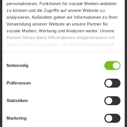
personalisieren, Funktionen für soziale Medien anbieten
zu können und die Zugriffe auf unsere Website zu
analysieren. Außerdem geben wir Informationen zu Ihrer
Verwendung unserer Website an unsere Partner für
soziale Medien, Werbung und Analysen weiter. Unsere
R82 Flamingo High-Low
Partner führen diese Informationen möglicherweise mit
Dusch- und Toilettenstuhl mit stufenlos höhenverstellbarem
weiteren Daten zusammen, die Sie ihnen bereitgestellt
Untergestell für kleine Kinder und Jugendliche.
haben oder die sie im Rahmen Ihrer Nutzung der Dienste
gesammelt haben.
Einwilligungsauswahl
Notwendig
Präferenzen
Statistiken
Marketing