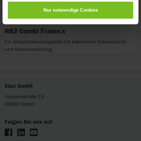
Nur notwendige Cookies
R82 Combi Frame:x
Ein Sitzschalenuntergestell mit patentierter Schwerpunkt-
und Höheneinstellung.
Etac GmbH
Industriestraße 13
45699 Herten
Folgen Sie uns auf: