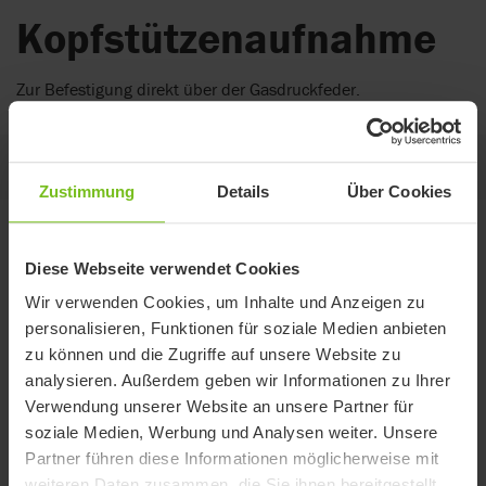
Kopfstützenaufnahme
Zur Befestigung direkt über der Gasdruckfeder.
Auf dieser Seite
Zustimmung
Details
Über Cookies
Varianten
Diese Webseite verwendet Cookies
Wir verwenden Cookies, um Inhalte und Anzeigen zu
Eine Größe
personalisieren, Funktionen für soziale Medien anbieten
zu können und die Zugriffe auf unsere Website zu
Artikelnummer
31980200
analysieren. Außerdem geben wir Informationen zu Ihrer
Kompatibel mit
R82 Combi Frame:x
Verwendung unserer Website an unsere Partner für
soziale Medien, Werbung und Analysen weiter. Unsere
Partner führen diese Informationen möglicherweise mit
weiteren Daten zusammen, die Sie ihnen bereitgestellt