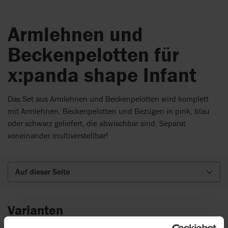
Armlehnen und
Beckenpelotten für
x:panda shape Infant
Das Set aus Armlehnen und Beckenpelotten wird komplett
mit Armlehnen, Beckenpelotten und Bezügen in pink, blau
oder schwarz geliefert, die abwischbar sind. Separat
voneinander multiverstellbar!
Auf dieser Seite
Varianten