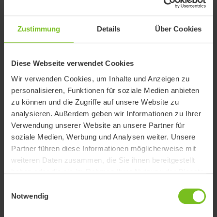
Eine Größe
Zustimmung
Details
Über Cookies
Artikelnummer
31905021-xx
Kompatibel mit
R82 x:panda shape Infant
Diese Webseite verwendet Cookies
Wir verwenden Cookies, um Inhalte und Anzeigen zu
personalisieren, Funktionen für soziale Medien anbieten
zu können und die Zugriffe auf unsere Website zu
Dokumente
analysieren. Außerdem geben wir Informationen zu Ihrer
Verwendung unserer Website an unsere Partner für
soziale Medien, Werbung und Analysen weiter. Unsere
Das Herunterladen von Benutzerhandbüchern ist nur für den
zweckmäßigen Gebrauch bestimmt. Die Produkte, auf die verwiesen
Partner führen diese Informationen möglicherweise mit
wird, können ohne vorherige Ankündigung geändert werden und es
weiteren Daten zusammen, die Sie ihnen bereitgestellt
wird dem Leser empfohlen, sich bezüglich der Übereinstimmung mit
haben oder die sie im Rahmen Ihrer Nutzung der Dienste
der Produktversion, der Artikelnummer sowie der entsprechenden
gesammelt haben.
Einwilligungsauswahl
Übersetzung zu vergewissern die aktuelle Version zu verwenden.
Notwendig
Dokumente