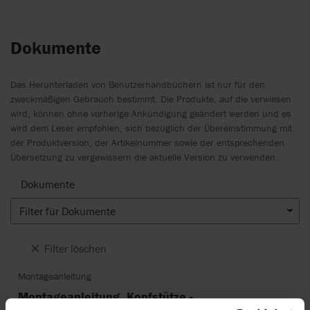
Dokumente
Das Herunterladen von Benutzerhandbüchern ist nur für den
zweckmäßigen Gebrauch bestimmt. Die Produkte, auf die verwiesen
wird, können ohne vorherige Ankündigung geändert werden und es
wird dem Leser empfohlen, sich bezüglich der Übereinstimmung mit
der Produktversion, der Artikelnummer sowie der entsprechenden
Übersetzung zu vergewissern die aktuelle Version zu verwenden.
Dokumente
Filter für Dokumente
Filter löschen
Montageanleitung
Montageanleitung, Kopfstütze -