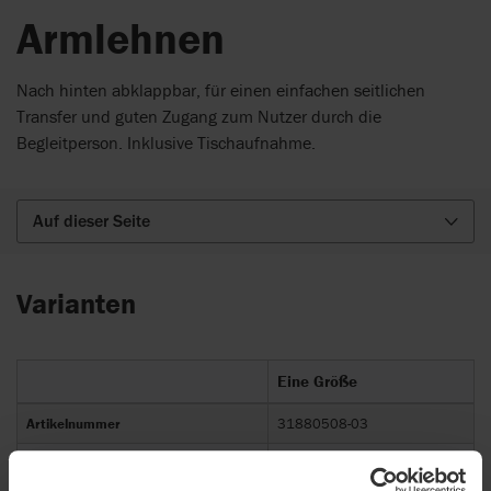
Armlehnen
Nach hinten abklappbar, für einen einfachen seitlichen
Transfer und guten Zugang zum Nutzer durch die
Begleitperson. Inklusive Tischaufnahme.
Auf dieser Seite
Varianten
Eine Größe
Artikelnummer
31880508-03
Breite (mm)
50