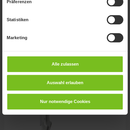
Präferenzen
Filter löschen
Statistiken
Montageanleitung
Montageanleitung - Armlehnen -
Marketing
9996097103
Alle zulassen
Verwandte Produkte
Auswahl erlauben
Nur notwendige Cookies