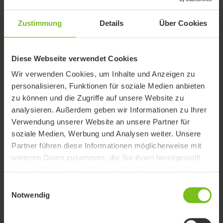
Gesamthöhe (mm)
250
Kompatibel mit
Zustimmung
Details
R82 Heron
Über Cookies
Länge (mm)
370
Diese Webseite verwendet Cookies
Wir verwenden Cookies, um Inhalte und Anzeigen zu
personalisieren, Funktionen für soziale Medien anbieten
zu können und die Zugriffe auf unsere Website zu
Dokumente
analysieren. Außerdem geben wir Informationen zu Ihrer
Verwendung unserer Website an unsere Partner für
Das Herunterladen von Benutzerhandbüchern ist nur für den
soziale Medien, Werbung und Analysen weiter. Unsere
zweckmäßigen Gebrauch bestimmt. Die Produkte, auf die verwiesen
Partner führen diese Informationen möglicherweise mit
wird, können ohne vorherige Ankündigung geändert werden und es
weiteren Daten zusammen, die Sie ihnen bereitgestellt
wird dem Leser empfohlen, sich bezüglich der Übereinstimmung mit
haben oder die sie im Rahmen Ihrer Nutzung der Dienste
der Produktversion, der Artikelnummer sowie der entsprechenden
Übersetzung zu vergewissern die aktuelle Version zu verwenden.
gesammelt haben.
Einwilligungsauswahl
Notwendig
Dokumente
Filter für Dokumente