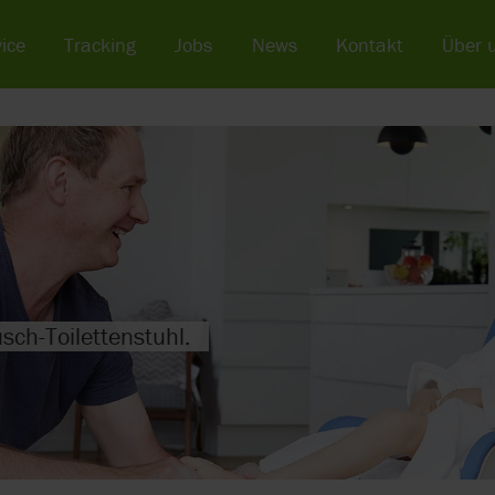
ice
Tracking
Jobs
News
Kontakt
Über 
sch-Toilettenstuhl.