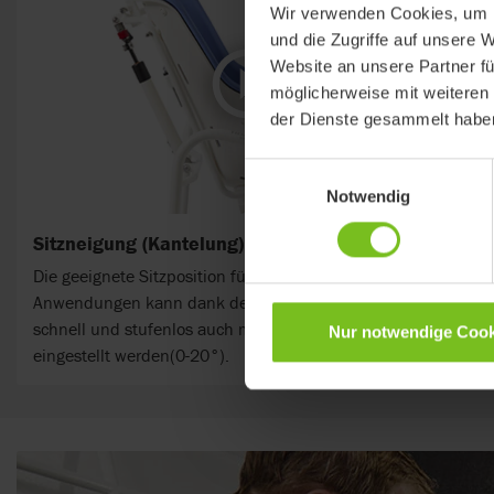
Wir verwenden Cookies, um I
und die Zugriffe auf unsere 
Website an unsere Partner fü
möglicherweise mit weiteren
der Dienste gesammelt habe
Einwilligungsauswahl
Notwendig
Sitzneigung (Kantelung)
Die geeignete Sitzposition für unterschiedliche
Anwendungen kann dank der Gasfederunterstützung
schnell und stufenlos auch mit dem Nutzer im Stuhl
Nur notwendige Cook
eingestellt werden(0-20°).