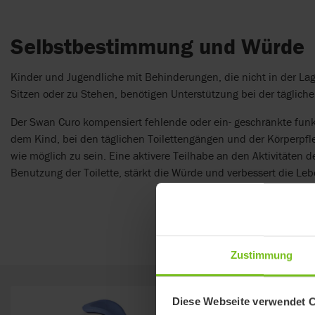
Selbstbestimmung und Würde
Kinder und Jugendliche mit Behinderungen, die nicht in der Lag
Sitzen oder zu Stehen, benötigen Unterstützung bei der tägliche
Der Swan Curo kompensiert fehlende oder ein- geschränkte funkt
dem Kind, bei den täglichen Toilettengängen und der Körperpfle
wie möglich zu sein. Eine aktivere Teilhabe an den Aktivitäten d
Benutzung der Toilette, stärkt die Würde und verbessert die Leb
Zustimmung
Diese Webseite verwendet 