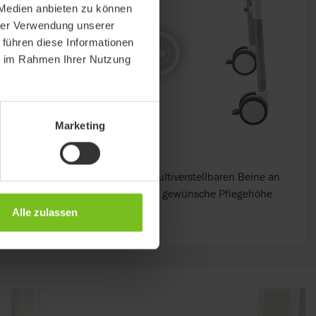
 Medien anbieten zu können
hrer Verwendung unserer
 führen diese Informationen
ie im Rahmen Ihrer Nutzung
Marketing
Höhenverstellung
Das Gestell kann dank der multiverstellbaren Beine an
die Toilettenbecken- oder die gewünsche Pflegehöhe
angepasst werden.
Alle zulassen