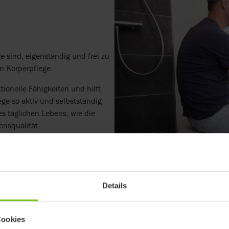
e sind, eigenständig und frei zu
n Körperpflege.
ionelle Fähigkeiten und hilft
ge so aktiv und selbstständig
es täglichen Lebens, wie die
ensqualität.
Details
Cookies