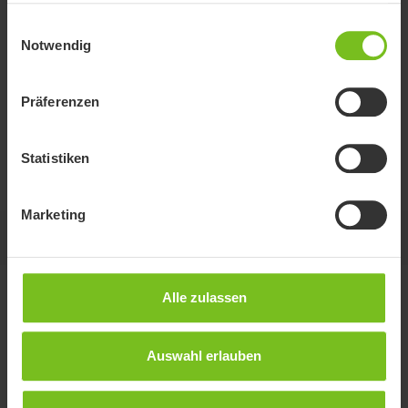
Gegenstände aus Metall
gesammelt haben.
Einwilligungsauswahl
Einfache Bedienung
Notwendig
Faltbar
Erfahren Sie mehr
Präferenzen
Reinigungshinweise/CE-Kennzeichnung
Statistiken
Marketing
Auf dieser Seite
Alle zulassen
Varianten
Auswahl erlauben
Breite
der