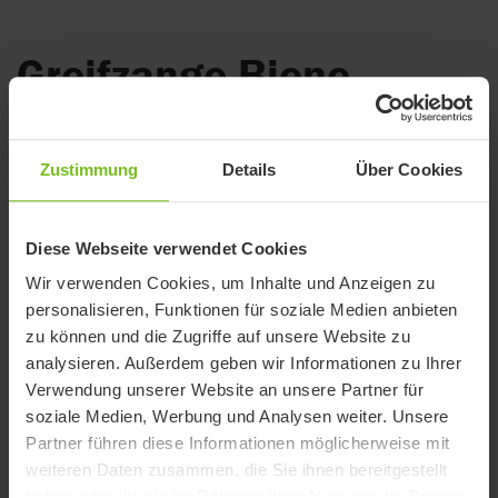
Greifzange Biene,
faltbar
Ideal für unterwegs
Zustimmung
Details
Über Cookies
Die faltbare Greifzange Biene ermöglicht es Ihnen, schnell
und einfach, auf dem Boden liegende, hochstehende und aus
Diese Webseite verwendet Cookies
schlecht zugänglichen Bereichen, Gegenstände zu erreichen
Wir verwenden Cookies, um Inhalte und Anzeigen zu
bzw. hervorzuholen. Durch einen Haken an der Greifklaue
personalisieren, Funktionen für soziale Medien anbieten
sowie einem Haken am Betätigungshebel kann sie Ihnen
zu können und die Zugriffe auf unsere Website zu
beim Ankleiden helfen.
analysieren. Außerdem geben wir Informationen zu Ihrer
Benutzervorteile
Verwendung unserer Website an unsere Partner für
Vielseitig einsetzbar
soziale Medien, Werbung und Analysen weiter. Unsere
Leicht im Gewicht
Partner führen diese Informationen möglicherweise mit
Greifklaue/Handgriff antirutschbeschichtet
weiteren Daten zusammen, die Sie ihnen bereitgestellt
Magnet an der Spitze der Greifklaue für kleine
haben oder die sie im Rahmen Ihrer Nutzung der Dienste