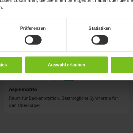
 Daten zusammen, die Sie ihnen bereitgestellt haben oder die s
n.
Präferenzen
Statistiken
ies
Auswahl erlauben
Asymmetrie
Raum für Beckenrotation. Bestmögliche Symmetrie für
den Oberkörper.