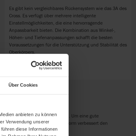
Es gibt kein vergleichbares Rückensystem wie das 3A des
Cross. Es verfügt über mehrere intelligente
Einstellmöglichkeiten, die eine hervorragende
Anpassbarkeit bieten. Die Kombination aus Winkel-,
Höhen- und Tiefenanpassungen schafft die besten
Voraussetzungen für die Unterstützung und Stabilität des
Oberkörpers.
Über Cookies
 Medien anbieten zu können
ruck. Das ist aber nicht ausreichend. Um eine gute
hrer Verwendung unserer
terstützung und eine angenehme Form verbessert den
 führen diese Informationen