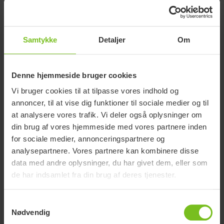
Komfort rygovertræk t/Cross 3A ryg,
Cross 5,
62958-60
SB 40 cm
Cross 6
Samtykke
Detaljer
Om
Komfort rygovertræk t/Cross 3A ryg,
Cross 5,
62959-60
SB 42,5 cm
Cross 6
Komfort rygovertræk t/Cross 3A ryg,
Cross 5,
Denne hjemmeside bruger cookies
62960-60
SB 45 cm
Cross 6
Vi bruger cookies til at tilpasse vores indhold og
Cross 5,
annoncer, til at vise dig funktioner til sociale medier og til
Komfort rygovertræk t/Cross 3A ryg,
62961-60
Cross 5XL,
SB 47,5 cm
at analysere vores trafik. Vi deler også oplysninger om
Cross 6
din brug af vores hjemmeside med vores partnere inden
Cross 5,
for sociale medier, annonceringspartnere og
Komfort rygovertræk t/Cross 3A ryg,
62962-60
Cross 5XL,
SB 50 cm
analysepartnere. Vores partnere kan kombinere disse
Cross 6
data med andre oplysninger, du har givet dem, eller som
Cross 5,
de har indsamlet fra din brug af deres tjenester.
Komfort rygovertræk t/Cross 3A ryg,
62963-60
Cross 5XL,
SB 52,5 cm
Cross 6
Samtykkevalg
Komfort rygovertræk t/Cross 3A ryg,
Cross 5,
Nødvendig
62964-60
SB 55 cm
Cross 5XL