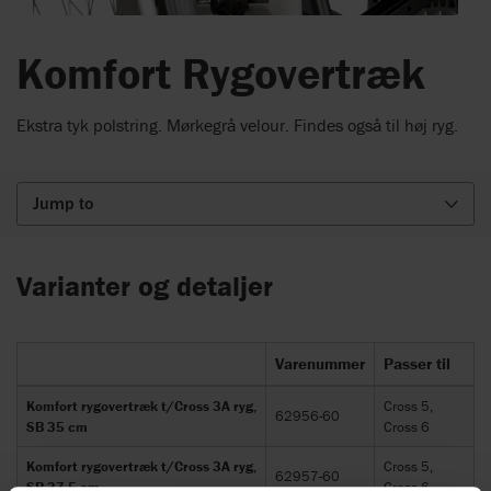
Komfort Rygovertræk
Ekstra tyk polstring. Mørkegrå velour. Findes også til høj ryg.
Jump to
Varianter og detaljer
Varenummer
Passer til
Komfort rygovertræk t/Cross 3A ryg,
Cross 5,
62956-60
SB 35 cm
Cross 6
Komfort rygovertræk t/Cross 3A ryg,
Cross 5,
62957-60
SB 37,5 cm
Cross 6