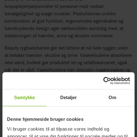
kropsplejehjælpemidler til personer med nedsat
bevægelighed og svage muskler. Produkternes unikke
kombination af god funktion, ergonomiske egenskaber og
banebrydende design øger rækkevidden samtidig med, at
belastningen af hænder, arme og skuldre minimeres
Beauty rygbadebørste gør det lettere at nå hele ryggen uden
at belaste hænder, skuldre og arme. Vaskekludene absorberer
ikke vand, hvilket gør produktet let og velafbalanceret, også
når det er vådt. Vaskekludene kan desuden maskinvaskes og
er udskiftelige. Det ovale håndtag har en skridsikker
overflade, der giver et sikkert greb.
Læs mere
Samtykke
Detaljer
Om
EC Declaration of conformity
Denne hjemmeside bruger cookies
Vi bruger cookies til at tilpasse vores indhold og
annoncer, til at vise dig funktioner til sociale medier og til