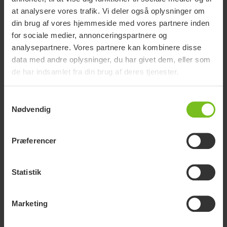
Brochure
at analysere vores trafik. Vi deler også oplysninger om
din brug af vores hjemmeside med vores partnere inden
for sociale medier, annonceringspartnere og
analysepartnere. Vores partnere kan kombinere disse
Varianter og detaljer
data med andre oplysninger, du har givet dem, eller som
de har indsamlet fra din brug af deres tjenester.
HMI
Læng
Samtykkevalg
Varenummer
nummer
Design
(mm)
Nødvendig
Præferencer
Ergonomidesign.
Rygbadebørste
Beauty er
standard, L 77
80210080
21834
770
registrerede
cm
Statistik
produktdesigns
Marketing