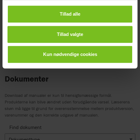
Ergonomidesign.
Løs
Beauty er
Tillad alle
vaskesvamp, 2
80210104
-
-
registrerede
stk
produktdesigns
Tillad valgte
Kun nødvendige cookies
Dokumenter
Download af manualer er kun til hensigtsmæssige formål.
Produkterne kan blive ændret uden forudgående varsel. Læserens
skøn må ligge til grund for overensstemmelse mellem produktversion,
varenummer og den korrekte udgave af manualen.
Find dokument
Dokumenttype