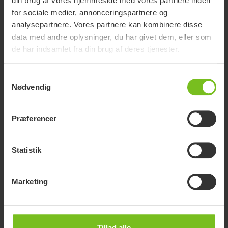
din brug af vores hjemmeside med vores partnere inden
for sociale medier, annonceringspartnere og
analysepartnere. Vores partnere kan kombinere disse
data med andre oplysninger, du har givet dem, eller som
de har indsamlet fra din brug af deres tjenester.
Samtykkevalg
Nødvendig
Præferencer
Statistik
R82 Kudu
Marketing
Komfortkørestolen der vokser med barnet
Tillad alle