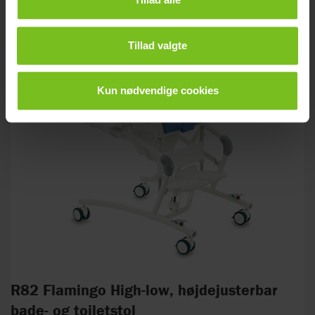
Tillad valgte
Kun nødvendige cookies
R82 Flamingo High-low, højdejusterbar
bade- og toiletstol