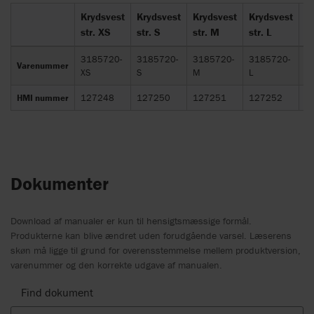
Krydsvest
Krydsvest
Krydsvest
Krydsvest
K
str. XS
str. S
str. M
str. L
st
3185720-
3185720-
3185720-
3185720-
3
Varenummer
XS
S
M
L
XL
HMI nummer
127248
127250
127251
127252
1
Dokumenter
Download af manualer er kun til hensigtsmæssige formål.
Produkterne kan blive ændret uden forudgående varsel. Læserens
skøn må ligge til grund for overensstemmelse mellem produktversion,
varenummer og den korrekte udgave af manualen.
Find dokument