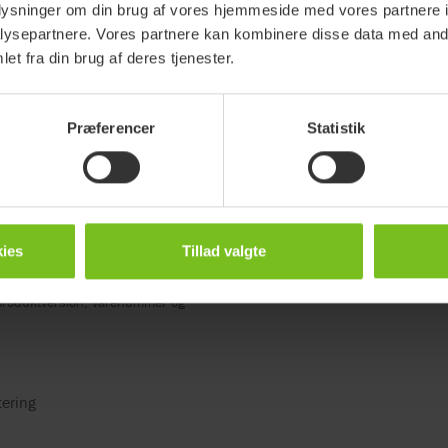
oplysninger om din brug af vores hjemmeside med vores partnere i
nummer
Passer ti
ysepartnere. Vores partnere kan kombinere disse data med andr
et fra din brug af deres tjenester.
6184
Swift bad
6197
-
Præferencer
Statistik
ies
Tillad valgte
kan blive ændret uden forudgående
 produktversion, varenummer og
tering