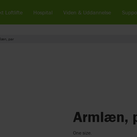
t Loftlifte
Hospital
Viden & Uddannelse
Suppo
læn, par
Armlæn, 
One size.