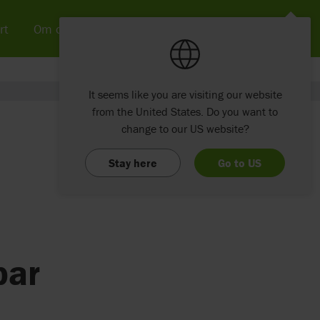
rt
Om os
Nyheder & SoMe
Kontakt
It seems like you are visiting our website
from the United States. Do you want to
change to our US website?
Stay here
Go to US
par