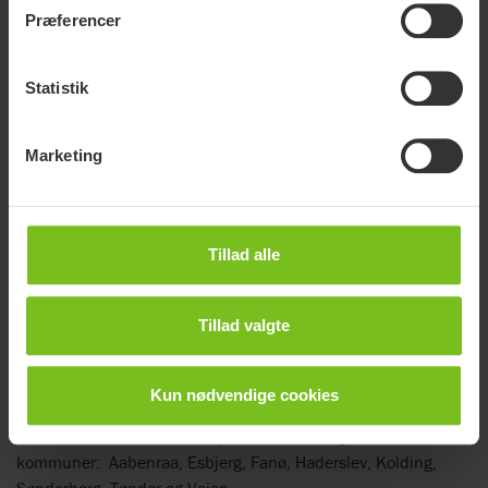
Præferencer
Statistik
Marketing
Tillad alle
Formstøbning, Børnehjælpemidler
Tillad valgte
Aske Thorsteinsson
Kun nødvendige cookies
Konsulent/Fysioterapeut
NB! Aske er ikke konsulent på formstøb i følgende
kommuner: Aabenraa, Esbjerg, Fanø, Haderslev, Kolding,
Sønderborg, Tønder og Vejen.