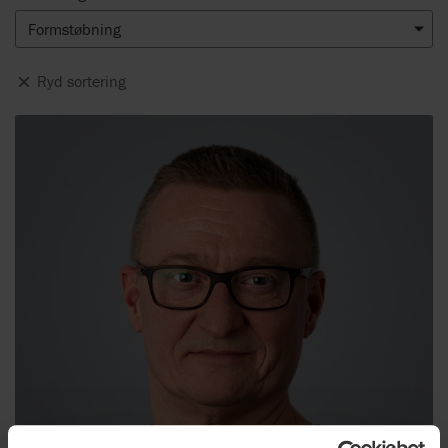
Formstøbning
Ryd sortering