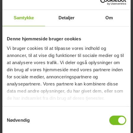
Samtykke
Detaljer
Om
Formstøbning
Denne hjemmeside bruger cookies
Lars Grønfeldt Welle
Vi bruger cookies til at tilpasse vores indhold og
Konsulent/Fysioterapeut
annoncer, til at vise dig funktioner til sociale medier og til
at analysere vores trafik. Vi deler også oplysninger om
E-mail
lars.welle@etac.com
din brug af vores hjemmeside med vores partnere inden
Sikker E-Mail
Ja
for sociale medier, annonceringspartnere og
Telefon
40 44 37 24
analysepartnere. Vores partnere kan kombinere disse
data med andre oplysninger, du har givet dem, eller som
de har indsamlet fra din brug af deres tjenester.
Samtykkevalg
Nødvendig