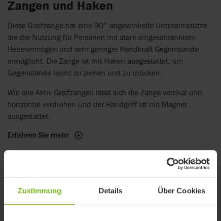
Zangen und Haken
Diese Greifzange hat eine 90° abgewinkelte Unterarmstütze,
die die Nutzung für Personen mit stark eingeschränktem
Hebevermögen und sehr geringer Handkraft Gegenstände
ermöglicht. Die Zange ist mit Haken ausgestattet, um
Gegenstände leicht zu ziehen und zu drücken.
Wie alle Aktiv Greifzangen lässt sich die Zange vertikal und
horizontal verdrehen und der Handgriff ist mit Magnet
ausgestattet.
Erfahren Sie mehr
Reinigungshinweise/CE-Kennzeichnung
Zustimmung
Details
Über Cookies